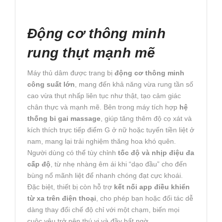
Động cơ thông minh
rung thụt mạnh mẽ
Máy thủ dâm được trang bị
động cơ thông minh
công suất lớn
, mang đến khả năng vừa rung tần số
cao vừa thụt nhấp liên tục như thật, tạo cảm giác
chân thực và mạnh mẽ. Bên trong máy tích hợp
hệ
thống bi gai massage
, giúp tăng thêm độ cọ xát và
kích thích trực tiếp điểm G ở nữ hoặc tuyến tiền liệt ở
nam, mang lại trải nghiệm thăng hoa khó quên.
Người dùng có thể tùy chỉnh
tốc độ và nhịp điệu đa
cấp độ
, từ nhẹ nhàng êm ái khi “dạo đầu” cho đến
bùng nổ mãnh liệt để nhanh chóng đạt cực khoái.
Đặc biệt, thiết bị còn hỗ trợ
kết nối app điều khiển
từ xa trên điện thoại
, cho phép bạn hoặc đối tác dễ
dàng thay đổi chế độ chỉ với một chạm, biến mọi
cuộc yêu trở nên thú vị và đầy bất ngờ.