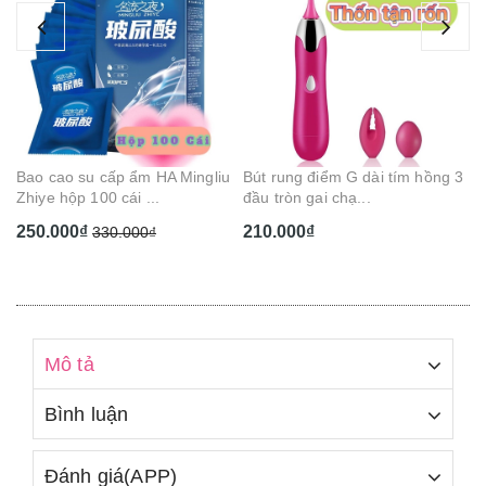
Ge
Ca
1
Bao cao su cấp ẩm HA Mingliu
Bút rung điểm G dài tím hồng 3
Zhiye hộp 100 cái ...
đầu tròn gai chạ...
250.000₫
210.000₫
330.000₫
Mô tả
Bình luận
Đánh giá(APP)