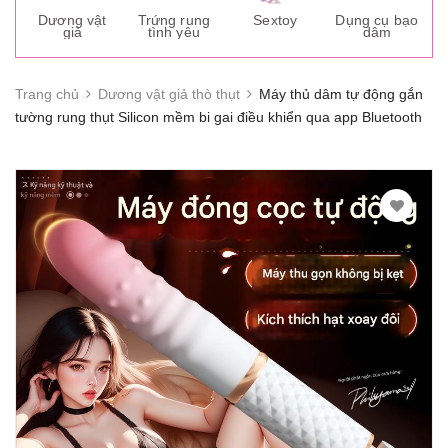
s
Dương vật
Trứng rung
Sextoy
Dụng cụ bạo
K
giả
tình yêu
dâm
g
Trang chủ
Dương vật giả thò thụt
Máy thủ dâm tự động gắn
tường rung thụt Silicon mềm bi gai điều khiển qua app Bluetooth