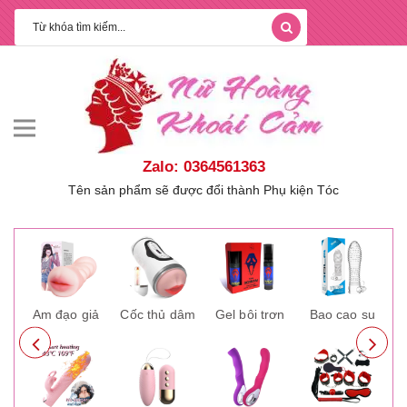
Zalo: 0364561363
Tên sản phẩm sẽ được đổi thành Phụ kiện Tóc
ay
Âm đạo giả
Cốc thủ dâm
Gel bôi trơn
Bao cao su