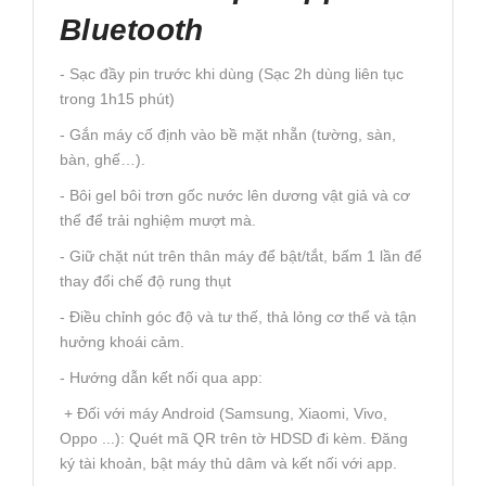
Bluetooth
- Sạc đầy pin trước khi dùng (Sạc 2h dùng liên tục
trong 1h15 phút)
- Gắn máy cố định vào bề mặt nhẵn (tường, sàn,
bàn, ghế…).
- Bôi gel bôi trơn gốc nước lên dương vật giả và cơ
thể để trải nghiệm mượt mà.
- Giữ chặt nút trên thân máy để bật/tắt, bấm 1 lần để
thay đổi chế độ rung thụt
- Điều chỉnh góc độ và tư thế, thả lỏng cơ thể và tận
hưởng khoái cảm.
- Hướng dẫn kết nối qua app:
+ Đối với máy Android (Samsung, Xiaomi, Vivo,
Oppo ...): Quét mã QR trên tờ HDSD đi kèm. Đăng
ký tài khoản, bật máy thủ dâm và kết nối với app.