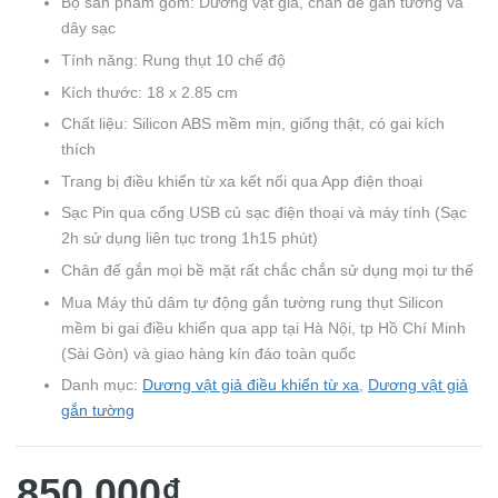
Bộ sản phẩm gồm: Dương vật giả, chân đế gắn tường và
dây sạc
Tính năng: Rung thụt 10 chế độ
Kích thước: 18 x 2.85 cm
Chất liệu: Silicon ABS mềm mịn, giống thật, có gai kích
thích
Trang bị điều khiển từ xa kết nối qua App điện thoại
Sạc Pin qua cổng USB củ sạc điện thoại và máy tính (Sạc
2h sử dụng liên tục trong 1h15 phút)
Chân đế gắn mọi bề mặt rất chắc chắn sử dụng mọi tư thế
Mua Máy thủ dâm tự động gắn tường rung thụt Silicon
mềm bi gai điều khiển qua app tại Hà Nội, tp Hồ Chí Minh
(Sài Gòn) và giao hàng kín đáo toàn quốc
Danh mục:
Dương vật giả điều khiển từ xa
,
Dương vật giả
gắn tường
850.000₫