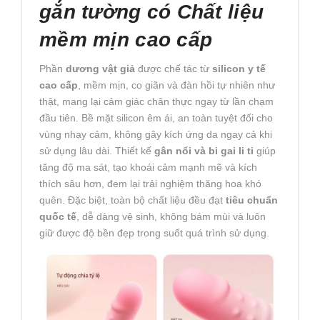
gắn tường có Chất liệu
mềm mịn cao cấp
Phần
dương vật giả
được chế tác từ
silicon y tế
cao cấp
, mềm mịn, co giãn và đàn hồi tự nhiên như
thật, mang lại cảm giác chân thực ngay từ lần chạm
đầu tiên. Bề mặt silicon êm ái, an toàn tuyệt đối cho
vùng nhạy cảm, không gây kích ứng da ngay cả khi
sử dụng lâu dài. Thiết kế
gân nổi và bi gai li ti
giúp
tăng độ ma sát, tạo khoái cảm mạnh mẽ và kích
thích sâu hơn, đem lại trải nghiệm thăng hoa khó
quên. Đặc biệt, toàn bộ chất liệu đều đạt
tiêu chuẩn
quốc tế
, dễ dàng vệ sinh, không bám mùi và luôn
giữ được độ bền đẹp trong suốt quá trình sử dụng.