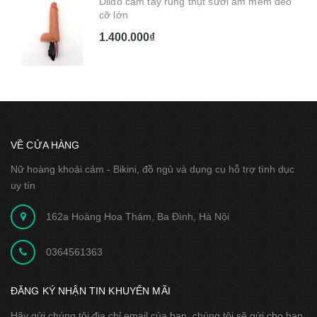
Dildo cầm tay rung thụt sưởi ấm mềm dẻo
cỡ lớn
1.400.000₫
VỀ CỬA HÀNG
Nữ hoàng khoải cảm - Bikini, đồ ngủ và dụng cụ hỗ trợ tình dục
uy tín
162a Hoàng Hoa Thám, Ba Đình, Hà Nội
0364561363
ĐĂNG KÝ NHẬN TIN KHUYẾN MÃI
Hãy gửi chúng tôi địa chỉ email của bạn, chúng tôi sẽ gửi cho bạn