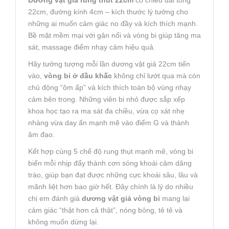
22cm, đường kính 4cm – kích thước lý tưởng cho
những ai muốn cảm giác no đầy và kích thích mạnh.
Bề mặt mềm mại với gân nổi và vòng bi giúp tăng ma
sát, massage điểm nhạy cảm hiệu quả.
Hãy tưởng tượng mỗi lần dương vật giả 22cm tiến
vào,
vòng bi ở đầu khấc
không chỉ lướt qua mà còn
chủ động “ôm ấp” và kích thích toàn bộ vùng nhạy
cảm bên trong. Những viên bi nhỏ được sắp xếp
khoa học tạo ra ma sát đa chiều, vừa cọ xát nhẹ
nhàng vừa day ấn mạnh mẽ vào điểm G và thành
âm đạo.
Kết hợp cùng 5 chế độ rung thụt mạnh mẽ, vòng bi
biến mỗi nhịp đẩy thành cơn sóng khoái cảm dâng
trào, giúp bạn đạt được những cực khoái sâu, lâu và
mãnh liệt hơn bao giờ hết. Đây chính là lý do nhiều
chị em đánh giá
dương vật giả vòng bi
mang lại
cảm giác “thật hơn cả thật”, nóng bỏng, tê tê và
không muốn dừng lại.