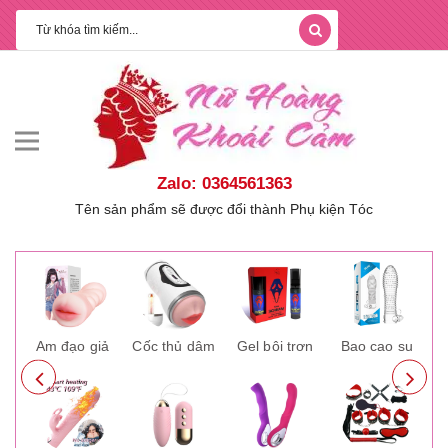
Zalo: 0364561363
Tên sản phẩm sẽ được đổi thành Phụ kiện Tóc
ay
Âm đạo giả
Cốc thủ dâm
Gel bôi trơn
Bao cao su