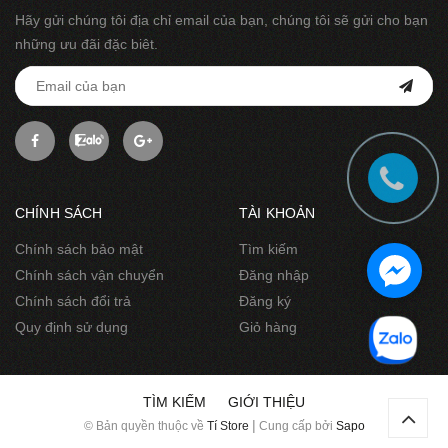
Hãy gửi chúng tôi địa chỉ email của bạn, chúng tôi sẽ gửi cho bạn
những ưu đãi đặc biêt.
CHÍNH SÁCH
TÀI KHOẢN
Chính sách bảo mật
Tìm kiếm
Chính sách vận chuyển
Đăng nhập
Chính sách đổi trả
Đăng ký
Quy định sử dụng
Giỏ hàng
TÌM KIẾM
GIỚI THIỆU
|
© Bản quyền thuộc về
Tí Store
Cung cấp bởi
Sapo