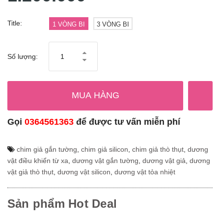
Title:
1 VÒNG BI
3 VÒNG BI
Số lượng:
MUA HÀNG
Gọi
0364561363
để được tư vấn miễn phí
chim giả gắn tường
,
chim giả silicon
,
chim giả thò thụt
,
dương
vật điều khiển từ xa
,
dương vật gắn tường
,
dương vật giả
,
dương
vật giả thò thụt
,
dương vật silicon
,
dương vật tỏa nhiệt
Sản phẩm Hot Deal