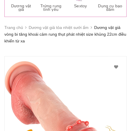
s
Dương vật
Trứng rung
Sextoy
Dụng cụ bạo
K
giả
tình yêu
dâm
g
Trang chủ
Dương vật giả tỏa nhiệt sưởi ấm
Dương vật giả
vòng bi tăng khoái cảm rung thụt phát nhiệt size khủng 22cm điều
khiển từ xa