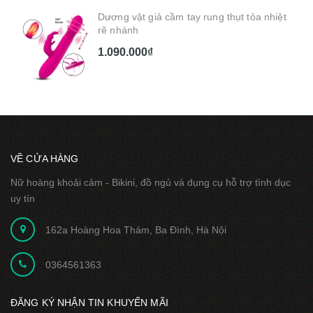
Dương vật giả cầm tay rung thụt tỏa nhiệt
rẽ nhánh
1.090.000₫
VỀ CỬA HÀNG
Nữ hoàng khoải cảm - Bikini, đồ ngủ và dụng cụ hỗ trợ tình dục
uy tín
162a Hoàng Hoa Thám, Ba Đình, Hà Nội
0364561363
ĐĂNG KÝ NHẬN TIN KHUYẾN MÃI