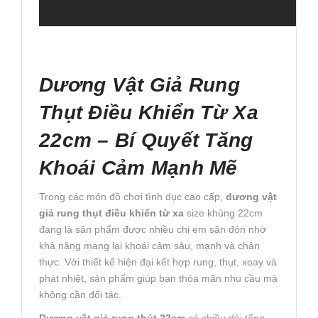
Dương Vật Giả Rung
Thụt Điều Khiển Từ Xa
22cm – Bí Quyết Tăng
Khoái Cảm Mạnh Mẽ
Trong các món đồ chơi tình dục cao cấp,
dương vật
giả rung thụt điều khiển từ xa
size khủng 22cm
đang là sản phẩm được nhiều chị em săn đón nhờ
khả năng mang lại khoái cảm sâu, mạnh và chân
thực. Với thiết kế hiện đại kết hợp rung, thụt, xoay và
phát nhiệt, sản phẩm giúp bạn thỏa mãn nhu cầu mà
không cần đối tác.
Dương vật giả rung thút 22cm
có chiều dài tổng