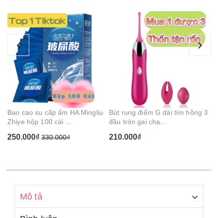
Ge
Ca
1
Bao cao su cấp ẩm HA Mingliu
Bút rung điểm G dài tím hồng 3
Zhiye hộp 100 cái ...
đầu tròn gai chạ...
250.000₫
210.000₫
330.000₫
Mô tả