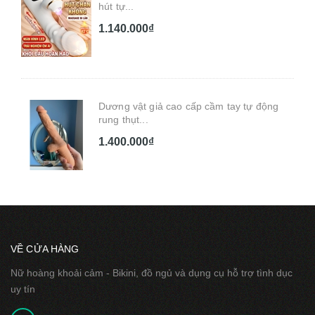
hút tự...
1.140.000₫
Dương vật giả cao cấp cầm tay tự động
rung thụt...
1.400.000₫
VỀ CỬA HÀNG
Nữ hoàng khoải cảm - Bikini, đồ ngủ và dụng cụ hỗ trợ tình dục
uy tín