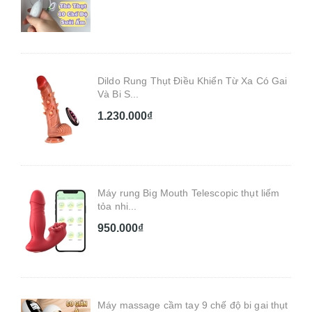
Dildo Rung Thụt Điều Khiển Từ Xa Có Gai
Và Bi S...
1.230.000₫
Máy rung Big Mouth Telescopic thụt liếm
tỏa nhi...
950.000₫
Máy massage cầm tay 9 chế độ bi gai thụt