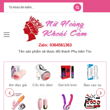
Zalo: 0364561363
Tên sản phẩm sẽ được đổi thành Phụ kiện Tóc
ay
Âm đạo giả
Cốc thủ dâm
Gel bôi trơn
Bao cao su