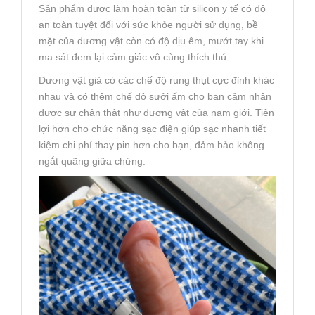
Sản phẩm được làm hoàn toàn từ silicon y tế có độ
an toàn tuyệt đối với sức khỏe người sử dụng, bề
mặt của dương vật còn có độ dịu êm, mướt tay khi
ma sát đem lại cảm giác vô cùng thích thú.
Dương vật giả có các chế độ rung thụt cực đỉnh khác
nhau và có thêm chế độ sưởi ấm cho bạn cảm nhận
được sự chân thật như dương vật của nam giới. Tiện
lợi hơn cho chức năng sạc điện giúp sạc nhanh tiết
kiệm chi phí thay pin hơn cho bạn, đảm bảo không
ngắt quãng giữa chừng.