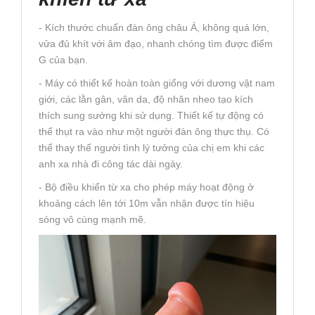
- Kích thước chuẩn đàn ông châu Á, không quá lớn,
vửa đủ khít với âm đạo, nhanh chóng tìm được điểm
G của bạn.
- Máy có thiết kế hoàn toàn giống với dương vật nam
giới, các lằn gân, vân da, độ nhăn nheo tạo kích
thích sung sướng khi sử dụng. Thiết kế tự động có
thể thụt ra vào như một người đàn ông thực thụ. Có
thể thay thế người tình lý tưởng của chị em khi các
anh xa nhà đi công tác dài ngày.
- Bộ điều khiển từ xa cho phép máy hoạt động ở
khoảng cách lên tới 10m vẫn nhận được tín hiệu
sóng vô cùng mạnh mẽ.