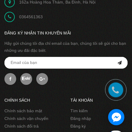
162a Hoàng Hoa Thám, Ba Đình, Hà Nội
0364561363
ĐĂNG KÝ NHẬN TIN KHUYẾN MÃI
Hãy gửi chúng tôi địa chỉ email của bạn, chúng tôi sẽ gửi cho bạn
những ưu đãi đặc biêt.
CHÍNH SÁCH
TÀI KHOẢN
Chính sách bảo mật
Tìm kiếm
Chính sách vận chuyển
Đăng nhập
Chính sách đổi trả
Đăng ký