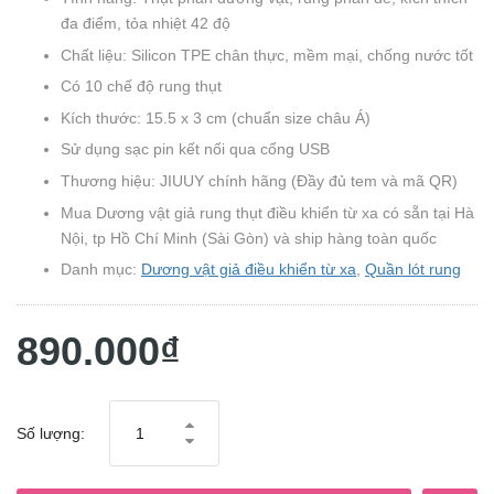
đa điểm, tỏa nhiệt 42 độ
Chất liệu: Silicon TPE chân thực, mềm mại, chống nước tốt
Có 10 chế độ rung thụt
Kích thước: 15.5 x 3 cm (chuẩn size châu Á)
Sử dụng sạc pin kết nối qua cổng USB
Thương hiệu: JIUUY chính hãng (Đầy đủ tem và mã QR)
Mua Dương vật giả rung thụt điều khiển từ xa có sẵn tại Hà
Nội, tp Hồ Chí Minh (Sài Gòn) và ship hàng toàn quốc
Danh mục:
Dương vật giả điều khiển từ xa
,
Quần lót rung
890.000₫
Số lượng: