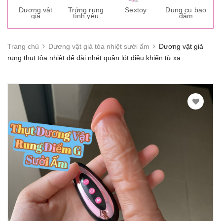
s
Dương vật
Trứng rung
Sextoy
Dụng cụ bạo
K
giả
tình yêu
dâm
g
Trang chủ
Dương vật giả tỏa nhiệt sưởi ấm
Dương vật giả
rung thụt tỏa nhiệt đế dài nhét quần lót điều khiển từ xa