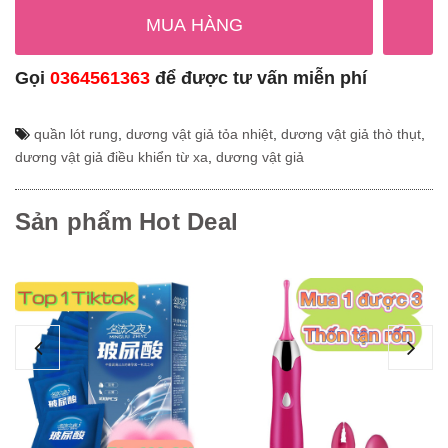
MUA HÀNG
Gọi
0364561363
để được tư vấn miễn phí
quần lót rung
,
dương vật giả tỏa nhiệt
,
dương vật giả thò thụt
,
dương vật giả điều khiển từ xa
,
dương vật giả
Sản phẩm Hot Deal
Gel bôi trơn hương trái cây 5 vị
D
Cam Cherry Dâu...
B
130.000₫
1