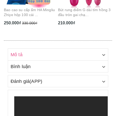
u
Bút rung điểm G dài tím hồng 3
đầu tròn gai chạ...
210.000₫
Mô tả
Bình luận
Đánh giá(APP)