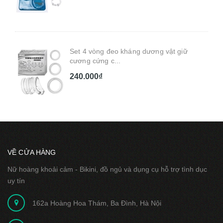
Set 4 vòng đeo kháng dương vật giữ
cương cứng c...
240.000₫
VỀ CỬA HÀNG
Nữ hoàng khoải cảm - Bikini, đồ ngủ và dụng cụ hỗ trợ tình dục
uy tín
162a Hoàng Hoa Thám, Ba Đình, Hà Nội