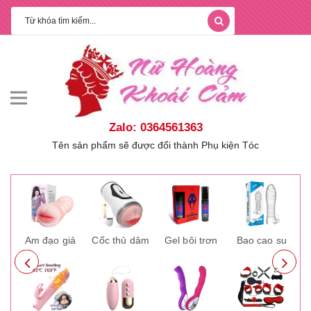
Zalo: 0364561363
Tên sản phẩm sẽ được đổi thành Phụ kiện Tóc
ay
Âm đạo giả
Cốc thủ dâm
Gel bôi trơn
Bao cao su