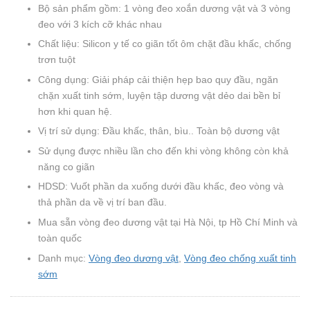
Bộ sản phẩm gồm: 1 vòng đeo xoắn dương vật và 3 vòng
đeo với 3 kích cỡ khác nhau
Chất liệu: Silicon y tế co giãn tốt ôm chặt đầu khấc, chống
trơn tuột
Công dụng: Giải pháp cải thiện hẹp bao quy đầu, ngăn
chặn xuất tinh sớm, luyện tập dương vật dẻo dai bền bỉ
hơn khi quan hệ.
Vị trí sử dụng: Đầu khấc, thân, bìu.. Toàn bộ dương vật
Sử dụng được nhiều lần cho đến khi vòng không còn khả
năng co giãn
HDSD: Vuốt phần da xuống dưới đầu khấc, đeo vòng và
thả phần da về vị trí ban đầu.
Mua sẵn vòng đeo dương vật tại Hà Nội, tp Hồ Chí Minh và
toàn quốc
Danh mục:
Vòng đeo dương vật
,
Vòng đeo chống xuất tinh
sớm