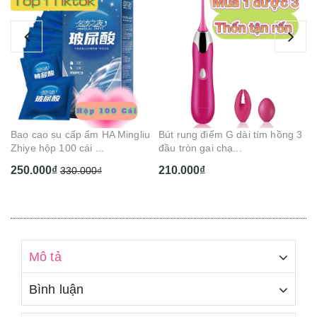
Ge
Ca
1
Bao cao su cấp ẩm HA Mingliu
Bút rung điểm G dài tím hồng 3
Zhiye hộp 100 cái ...
đầu tròn gai chạ...
250.000₫
210.000₫
330.000₫
Mô tả
Bình luận