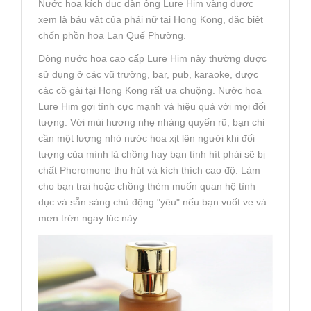
Nước hoa kích dục đàn ông Lure Him vàng được
xem là báu vật của phái nữ tại Hong Kong, đặc biệt
chốn phồn hoa Lan Quế Phường.
Dòng nước hoa cao cấp Lure Him này thường được
sử dụng ở các vũ trường, bar, pub, karaoke, được
các cô gái tại Hong Kong rất ưa chuộng. Nước hoa
Lure Him gợi tình cực mạnh và hiệu quả với mọi đối
tượng. Với mùi hương nhẹ nhàng quyến rũ, bạn chỉ
cần một lượng nhỏ nước hoa xịt lên người khi đối
tượng của mình là chồng hay bạn tình hít phải sẽ bị
chất Pheromone thu hút và kích thích cao độ. Làm
cho bạn trai hoặc chồng thèm muốn quan hệ tình
dục và sẵn sàng chủ động "yêu" nếu bạn vuốt ve và
mơn trớn ngay lúc này.