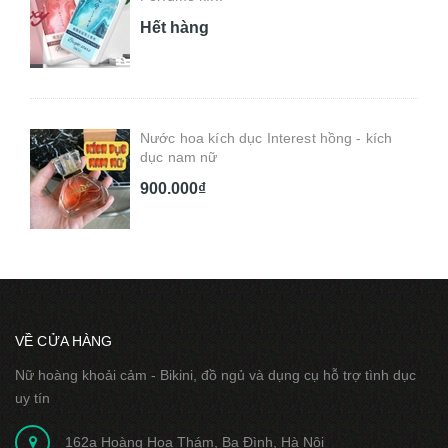
Hết hàng
Nước hoa kích dục Interest hồng - kích
dục nam nữ
900.000₫
VỀ CỬA HÀNG
Nữ hoàng khoải cảm - Bikini, đồ ngủ và dụng cụ hỗ trợ tình dục
uy tín
162a Hoàng Hoa Thám, Ba Đình, Hà Nội