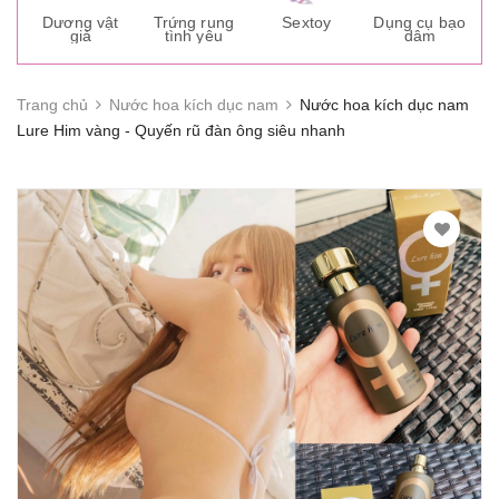
s
Dương vật
Trứng rung
Sextoy
Dụng cụ bạo
K
giả
tình yêu
dâm
g
Trang chủ
Nước hoa kích dục nam
Nước hoa kích dục nam
Lure Him vàng - Quyến rũ đàn ông siêu nhanh