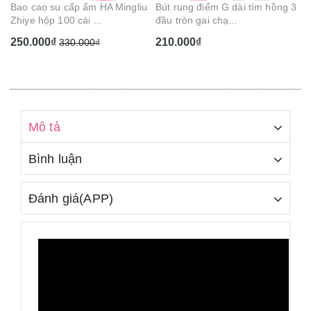
Bao cao su cấp ẩm HA Mingliu
Bút rung điểm G dài tím hồng 3
Zhiye hộp 100 cái ...
đầu tròn gai chạ...
250.000₫
210.000₫
330.000₫
Mô tả
Bình luận
Đánh giá(APP)