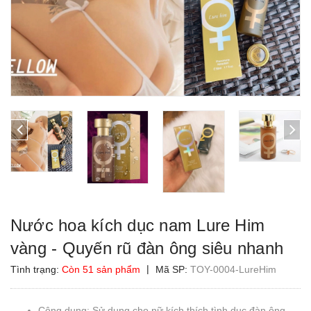
Nước hoa kích dục nam Lure Him
vàng - Quyến rũ đàn ông siêu nhanh
|
Tình trạng:
Còn 51 sản phẩm
Mã SP:
TOY-0004-LureHim
Công dụng: Sử dụng cho nữ kích thích tình dục đàn ông