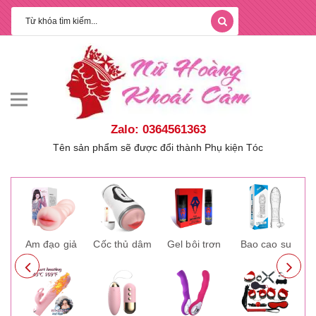
Zalo: 0364561363
Tên sản phẩm sẽ được đổi thành Phụ kiện Tóc
ay
Âm đạo giả
Cốc thủ dâm
Gel bôi trơn
Bao cao su