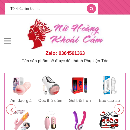
Zalo: 0364561363
Tên sản phẩm sẽ được đổi thành Phụ kiện Tóc
ay
Âm đạo giả
Cốc thủ dâm
Gel bôi trơn
Bao cao su