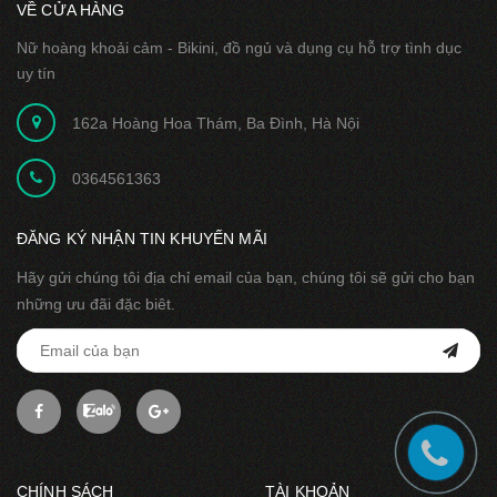
VỀ CỬA HÀNG
Nữ hoàng khoải cảm - Bikini, đồ ngủ và dụng cụ hỗ trợ tình dục
uy tín
162a Hoàng Hoa Thám, Ba Đình, Hà Nội
0364561363
ĐĂNG KÝ NHẬN TIN KHUYẾN MÃI
Hãy gửi chúng tôi địa chỉ email của bạn, chúng tôi sẽ gửi cho bạn
những ưu đãi đặc biêt.
CHÍNH SÁCH
TÀI KHOẢN