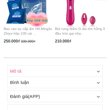
Ge
Ca
1
Bao cao su cấp ẩm HA Mingliu
Bút rung điểm G dài tím hồng 3
Zhiye hộp 100 cái ...
đầu tròn gai chạ...
250.000₫
210.000₫
330.000₫
Mô tả
Bình luận
Đánh giá(APP)