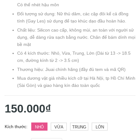
Có thể nhét hậu môn
Đối tượng sử dụng: Nữ thủ dâm, các cặp đôi kể cả đồng
tính (Gay Les) sử dụng để tạo khúc dạo đầu hoàn hảo.
Chất liệu: Silicon cao cấp, không mùi, an toàn với người sử
dụng, dễ dàng rửa sạch bằng nước. Chân đế bám dính mọi
bề mặt
Có 4 kích thước: Nhỏ, Vừa, Trung, Lớn (Dài từ 13 -> 18.5
cm, đường kính từ 2 -> 3.5 cm)
Thương hiệu: Jiuai chính hãng (đầy đủ tem và mã QR)
Mua dương vật giả nhiều kích cỡ tại Hà Nội, tp Hồ Chí Minh
(Sài Gòn) và giao hàng kín đáo toàn quốc
150.000₫
Kích thước:
NHỎ
VỪA
TRUNG
LỚN