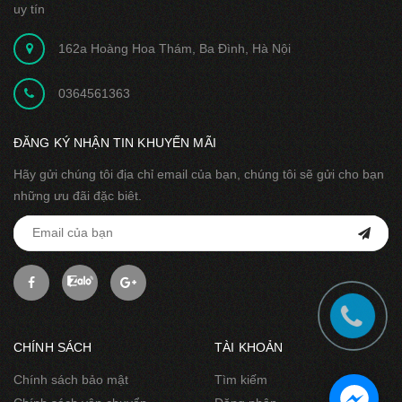
uy tín
162a Hoàng Hoa Thám, Ba Đình, Hà Nội
0364561363
ĐĂNG KÝ NHẬN TIN KHUYẾN MÃI
Hãy gửi chúng tôi địa chỉ email của bạn, chúng tôi sẽ gửi cho bạn
những ưu đãi đặc biêt.
CHÍNH SÁCH
TÀI KHOẢN
Chính sách bảo mật
Tìm kiếm