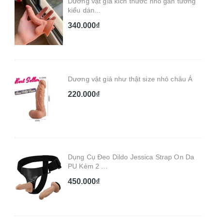
Dương vật giả kích thước nhỏ gắn tường
kiểu dán...
340.000₫
Dương vật giả như thật size nhỏ châu Á
220.000₫
Dụng Cụ Đeo Dildo Jessica Strap On Da
PU Kèm 2 ...
450.000₫