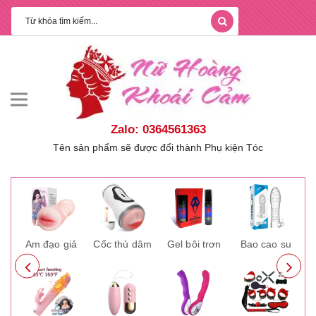
Zalo: 0364561363
Tên sản phẩm sẽ được đổi thành Phụ kiện Tóc
ay
Âm đạo giả
Cốc thủ dâm
Gel bôi trơn
Bao cao su