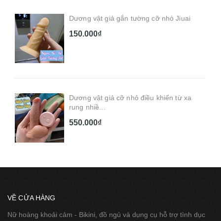
Dương vật giả gắn tường cỡ nhỏ Jiuai
150.000₫
Dương vật giả cỡ nhỏ điều khiển từ xa
rung nhiề...
550.000₫
VỀ CỬA HÀNG
Nữ hoàng khoải cảm - Bikini, đồ ngủ và dụng cụ hỗ trợ tình dục