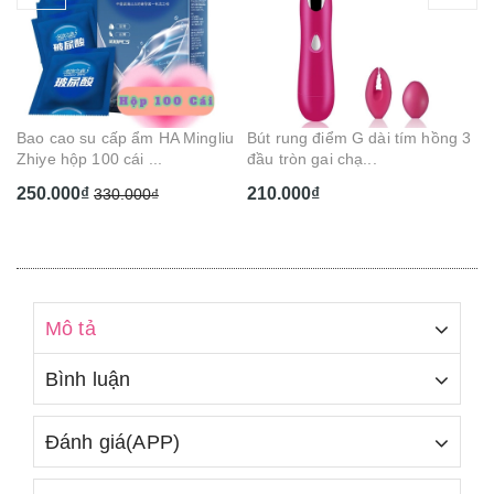
Gel bôi trơn hương trái cây 5 vị
Dụ
Cam Cherry Dâu...
BD
130.000₫
1
u
Bút rung điểm G dài tím hồng 3
đầu tròn gai chạ...
210.000₫
Mô tả
Bình luận
Đánh giá(APP)