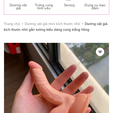
s
Dương vật
Trứng rung
Sextoy
Dụng cụ bạo
K
giả
tình yêu
dâm
g
Trang chủ
Dương vật giả mini kích thước nhỏ
Dương vật giả
kích thước nhỏ gắn tường kiểu dáng cong trắng hồng