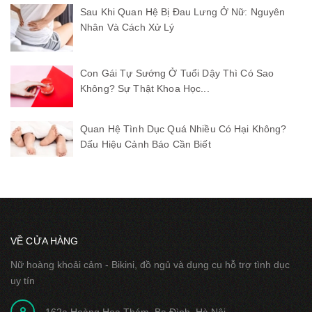
Sau Khi Quan Hệ Bị Đau Lưng Ở Nữ: Nguyên
Nhân Và Cách Xử Lý
Con Gái Tự Sướng Ở Tuổi Dậy Thì Có Sao
Không? Sự Thật Khoa Học...
Quan Hệ Tình Dục Quá Nhiều Có Hại Không?
Dấu Hiệu Cảnh Báo Cần Biết
VỀ CỬA HÀNG
Nữ hoàng khoải cảm - Bikini, đồ ngủ và dụng cụ hỗ trợ tình dục
uy tín
162a Hoàng Hoa Thám, Ba Đình, Hà Nội