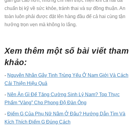
gần gũi cao hơn, nhưng chỉ nên thực hiện khi cả hai đã
chuẩn bị kỹ về sức khỏe, tránh thai và sự đồng thuận. An
toàn luôn phải được đặt lên hàng đầu để cả hai cùng tận
hưởng trọn vẹn mà không lo lắng.
Xem thêm một số bài viết tham
khảo:
-
Nguyên Nhân Gây Tinh Trùng Yếu Ở Nam Giới Và Cách
Cải Thiện Hiệu Quả
-
Nên Ăn Gì Để Tăng Cường Sinh Lý Nam? Top Thực
Phẩm “Vàng” Cho Phong Độ Đàn Ông
-
Điểm G Của Phụ Nữ Nằm Ở Đâu? Hướng Dẫn Tìm Và
Kích Thích Điểm G Đúng Cách