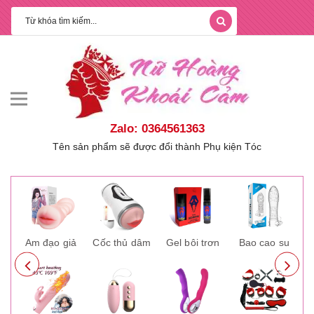
Zalo: 0364561363
Tên sản phẩm sẽ được đổi thành Phụ kiện Tóc
ay
Âm đạo giả
Cốc thủ dâm
Gel bôi trơn
Bao cao su