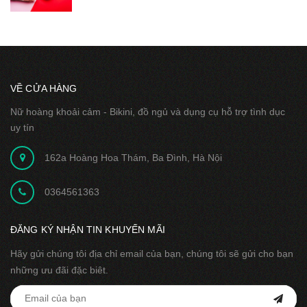
VỀ CỬA HÀNG
Nữ hoàng khoải cảm - Bikini, đồ ngủ và dụng cụ hỗ trợ tình dục
uy tín
162a Hoàng Hoa Thám, Ba Đình, Hà Nội
0364561363
ĐĂNG KÝ NHẬN TIN KHUYẾN MÃI
Hãy gửi chúng tôi địa chỉ email của bạn, chúng tôi sẽ gửi cho bạn
những ưu đãi đặc biêt.