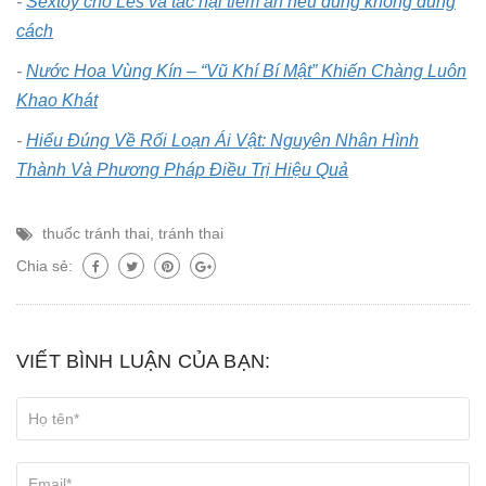
-
Sextoy cho Les và tác hại tiềm ẩn nếu dùng không đúng
cách
-
Nước Hoa Vùng Kín – “Vũ Khí Bí Mật” Khiến Chàng Luôn
Khao Khát
-
Hiểu Đúng Về Rối Loạn Ái Vật: Nguyên Nhân Hình
Thành Và Phương Pháp Điều Trị Hiệu Quả
thuốc tránh thai
,
tránh thai
Chia sẻ:
VIẾT BÌNH LUẬN CỦA BẠN: