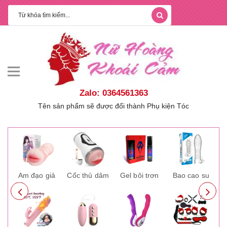
Zalo: 0364561363
Tên sản phẩm sẽ được đổi thành Phụ kiện Tóc
ay
Âm đạo giả
Cốc thủ dâm
Gel bôi trơn
Bao cao su