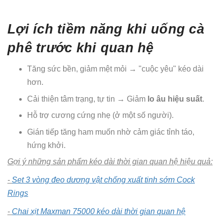
Lợi ích tiềm năng khi uống cà
phê trước khi quan hệ
Tăng sức bền, giảm mệt mỏi → "cuộc yêu" kéo dài
hơn.
Cải thiện tâm trạng, tự tin → Giảm
lo âu hiệu suất
.
Hỗ trợ cương cứng nhẹ (ở một số người).
Gián tiếp tăng ham muốn nhờ cảm giác tỉnh táo,
hứng khởi.
Gợi ý những sản phẩm kéo dài thời gian quan hệ hiệu quả:
-
Set 3 vòng đeo dương vật chống xuất tinh sớm Cock
Rings
-
Chai xịt Maxman 75000 kéo dài thời gian quan hệ