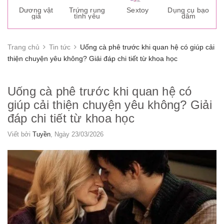
s
Dương vật
Trứng rung
Sextoy
Dụng cụ bạo
K
giả
tình yêu
dâm
g
Trang chủ
Tin tức
Uống cà phê trước khi quan hệ có giúp cải
thiện chuyện yêu không? Giải đáp chi tiết từ khoa học
Uống cà phê trước khi quan hệ có
giúp cải thiện chuyện yêu không? Giải
đáp chi tiết từ khoa học
Viết bởi
Tuyền
, Ngày 23/03/2026