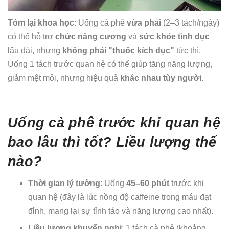
Tóm lại khoa học
: Uống cà phê
vừa phải
(2–3 tách/ngày)
có thể hỗ trợ
chức năng cương
và
sức khỏe tình dục
lâu dài, nhưng
không phải "thuốc kích dục"
tức thì.
Uống 1 tách trước quan hệ có thể giúp tăng năng lượng,
giảm mệt mỏi, nhưng hiệu quả
khác nhau tùy người
.
Uống cà phê trước khi quan hệ
bao lâu thì tốt? Liều lượng thế
nào?
Thời gian lý tưởng
: Uống
45–60 phút
trước khi
quan hệ (đây là lúc nồng độ caffeine trong máu đạt
đỉnh, mang lại sự tỉnh táo và năng lượng cao nhất).
Liều lượng khuyến nghị
: 1 tách cà phê (khoảng