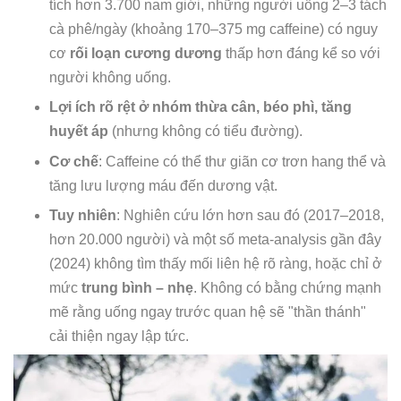
tích hơn 3.700 nam giới, những người uống 2–3 tách
cà phê/ngày (khoảng 170–375 mg caffeine) có nguy
cơ
rối loạn cương dương
thấp hơn đáng kể so với
người không uống.
Lợi ích rõ rệt ở nhóm thừa cân, béo phì, tăng
huyết áp
(nhưng không có tiểu đường).
Cơ chế
: Caffeine có thể thư giãn cơ trơn hang thể và
tăng lưu lượng máu đến dương vật.
Tuy nhiên
: Nghiên cứu lớn hơn sau đó (2017–2018,
hơn 20.000 người) và một số meta-analysis gần đây
(2024) không tìm thấy mối liên hệ rõ ràng, hoặc chỉ ở
mức
trung bình – nhẹ
. Không có bằng chứng mạnh
mẽ rằng uống ngay trước quan hệ sẽ "thần thánh"
cải thiện ngay lập tức.