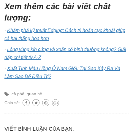
Xem thêm các bài viết chất
lượng:
-
Khám phá kỹ thuật Edging: Cách trì hoãn cực khoái giúp
cả hai thăng hoa hơn
-
Lông vùng kín cứng và xoăn có bình thường không? Giải
đáp chi tiết từ A-Z
-
Xuất Tinh Màu Hồng Ở Nam Giới: Tại Sao Xảy Ra Và
Làm Sao Để Điều Trị?
cà phê
,
quan hệ
Chia sẻ:
VIẾT BÌNH LUẬN CỦA BẠN: