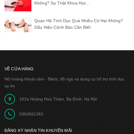
Không? Sự Thật Khoa Học...
Quan Hệ Tình Dục Quá Nhiều Có Hại Không?
Dấu Hiệu Cảnh Báo Cần Biết
VỀ CỬA HÀNG
Nữ hoàng khoải cảm - Bikini, đồ ngủ và dụng cụ hỗ trợ tình dục
uy tín
162a Hoàng Hoa Thám, Ba Đình, Hà Nội
0364561363
ĐĂNG KÝ NHẬN TIN KHUYẾN MÃI