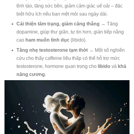
tỉnh táo, tăng sức bền, giảm cảm giác uể oải – đặc
biệt hữu ích nếu bạn mệt mỏi sau ngày dài.
Cải thiện tâm trạng, giảm căng thẳng
→ Tăng
dopamine, giúp thư giãn, tự tin hơn, gián tiếp nâng
cao
ham muốn tình dục
(libido).
Tăng nhẹ testosterone tạm thời
→ Một số nghiên
cứu cho thấy caffeine liều thấp có thể hỗ trợ mức
testosterone, hormone quan trọng cho
libido
và
khả
năng cương
.