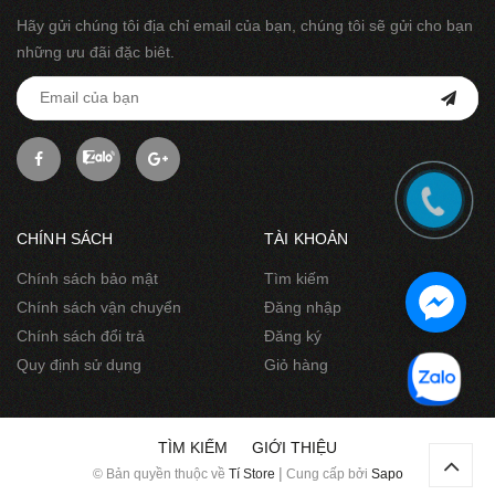
Hãy gửi chúng tôi địa chỉ email của bạn, chúng tôi sẽ gửi cho bạn
những ưu đãi đặc biêt.
CHÍNH SÁCH
TÀI KHOẢN
Chính sách bảo mật
Tìm kiếm
Chính sách vận chuyển
Đăng nhập
Chính sách đổi trả
Đăng ký
Quy định sử dụng
Giỏ hàng
TÌM KIẾM
GIỚI THIỆU
|
© Bản quyền thuộc về
Tí Store
Cung cấp bởi
Sapo