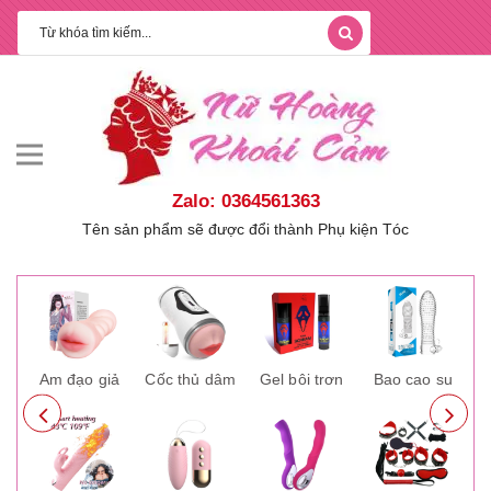
Zalo: 0364561363
Tên sản phẩm sẽ được đổi thành Phụ kiện Tóc
ay
Âm đạo giả
Cốc thủ dâm
Gel bôi trơn
Bao cao su