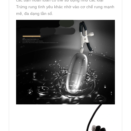
Trứng rung tình yêu khác nhờ vào cơ chế rung mạnh
mẽ, đa dạng tần số.