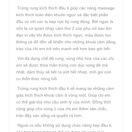
Trứng rung kích thích đầu ti giúp các nàng massage
kích thích toàn diện khuôn ngực và đặc biệt phần
đầu vú với xúc tu kẹp cực kỳ rung động. Bởi ngực là
vốn là cơ quan nhạy cảm thứ 2 của phụ nữ sau âm
đạo vì vậy khi được kích thích ngực, máu được lưu
thông và đổ dồn về khiến cho những khoái cảm dâng
trào của chị em trở nên mạnh mẽ hơn bao giờ hết.
Với đa dạng chế độ rung, vùng nhũ hoa của các chị
em sẽ được thỏa mãn trong cơn dục vọng đê mê
nhất, dâm thủy sẽ tiết ra ướt hết nhẹp, mời gọi con
cu thổn thức nóng hổi.
Trứng rung kích thích đầu ti sẽ mang lại những cảm
giác kích thích khoái cảm ở vòng một. Giúp chị em
có thể giải tỏa nhu cầu sinh lý của mình. Đồng thời
cũng giúp cho vòng 1 của chị em thêm săn chắc,
tràn đầy sức sống và quyến rũ hơn.
Ngoài ra nếu không sử dụng chức năng kẹp đầu ti,
các bạn hoàn toàn có thể sử dụng như các loại