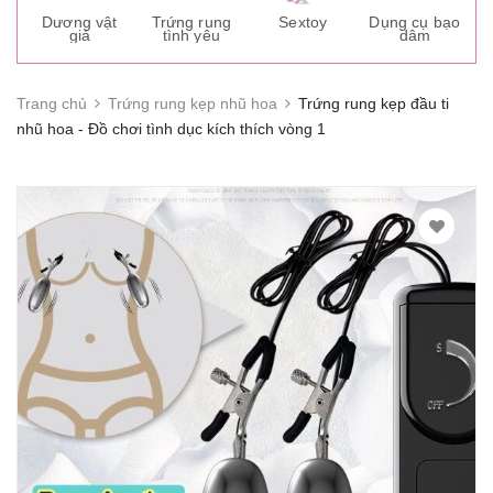
s
Dương vật
Trứng rung
Sextoy
Dụng cụ bạo
K
giả
tình yêu
dâm
g
Trang chủ
Trứng rung kẹp nhũ hoa
Trứng rung kẹp đầu ti
nhũ hoa - Đồ chơi tình dục kích thích vòng 1