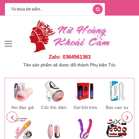
Zalo: 0364561363
Tên sản phẩm sẽ được đổi thành Phụ kiện Tóc
ay
Âm đạo giả
Cốc thủ dâm
Gel bôi trơn
Bao cao su