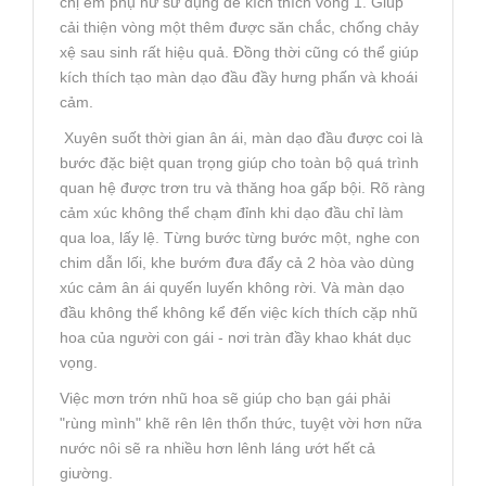
chị em phụ nữ sử dụng để kích thích vòng 1. Giúp
cải thiện vòng một thêm được săn chắc, chống chảy
xệ sau sinh rất hiệu quả. Đồng thời cũng có thể giúp
kích thích tạo màn dạo đầu đầy hưng phấn và khoái
cảm.
Xuyên suốt thời gian ân ái, màn dạo đầu được coi là
bước đặc biệt quan trọng giúp cho toàn bộ quá trình
quan hệ được trơn tru và thăng hoa gấp bội. Rõ ràng
cảm xúc không thể chạm đỉnh khi dạo đầu chỉ làm
qua loa, lấy lệ. Từng bước từng bước một, nghe con
chim dẫn lối, khe bướm đưa đẩy cả 2 hòa vào dùng
xúc cảm ân ái quyến luyến không rời. Và màn dạo
đầu không thể không kể đến việc kích thích cặp nhũ
hoa của người con gái - nơi tràn đầy khao khát dục
vọng.
Việc mơn trớn nhũ hoa sẽ giúp cho bạn gái phải
"rùng mình" khẽ rên lên thổn thức, tuyệt vời hơn nữa
nước nôi sẽ ra nhiều hơn lênh láng ướt hết cả
giường.