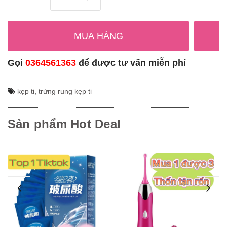
MUA HÀNG
Gọi
0364561363
để được tư vấn miễn phí
kẹp ti
,
trứng rung kẹp ti
Sản phẩm Hot Deal
Ge
Ca