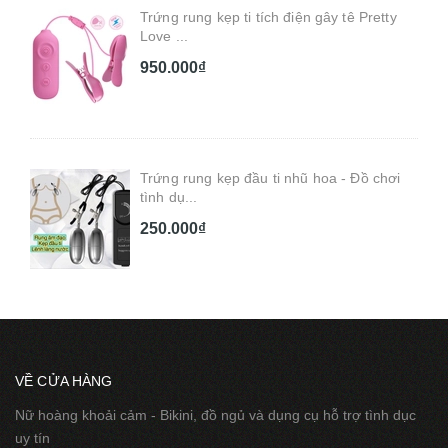
Trứng rung kẹp ti tích điện gây tê Pretty
Love ...
950.000₫
Trứng rung kẹp đầu ti nhũ hoa - Đồ chơi
tình dụ...
250.000₫
VỀ CỬA HÀNG
Nữ hoàng khoải cảm - Bikini, đồ ngủ và dụng cụ hỗ trợ tình dục
uy tín