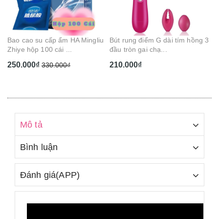
Cam Cherry Dâu...
BD
130.000₫
1
u
Bút rung điểm G dài tím hồng 3
đầu tròn gai chạ...
210.000₫
Mô tả
Bình luận
Đánh giá(APP)