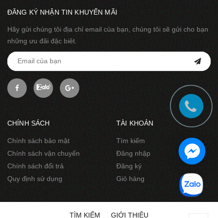
ĐĂNG KÝ NHẬN TIN KHUYẾN MÃI
Hãy gửi chúng tôi địa chỉ email của bạn, chúng tôi sẽ gửi cho bạn
những ưu đãi đặc biêt.
CHÍNH SÁCH
TÀI KHOẢN
Chính sách bảo mật
Tìm kiếm
Chính sách vận chuyển
Đăng nhập
Chính sách đổi trả
Đăng ký
Quy định sử dụng
Giỏ hàng
TÌM KIẾM
GIỚI THIỆU