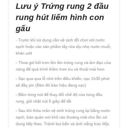
Lưu ý Trứng rung 2 đầu
rung hút liếm hình con
gấu
- Trước khi sử dụng cần vệ sinh đồ chơi với nước
sạch hoặc các sản phẩm tẩy rửa dịu nhẹ nước muối,
khăn ướt
- Thoa gel bôi trơn lên lên trứng rung và âm đạo của
nàng để quá trình thêm trơn tru và thoải mái hơn.
- Sạc qua qua lỗ nhỏ trên điều khiển, sạc 1h30 phút
sẽ đầy pin (Đèn đỏ báo hiệu đang sạc)
- Bấm từng nút để thay đổi chế độ của từng đầu
rung, giữ chặt nút 5 giây để tắt
- Sau khi thỏa mãn vệ sinh trứng rung lại bằng nước
sạch, bảo quản nơi khô ráo thoáng mát cho lần sử
dụng tiếp theo. Tránh bụi bẩn và ánh nắng trực tiếp.