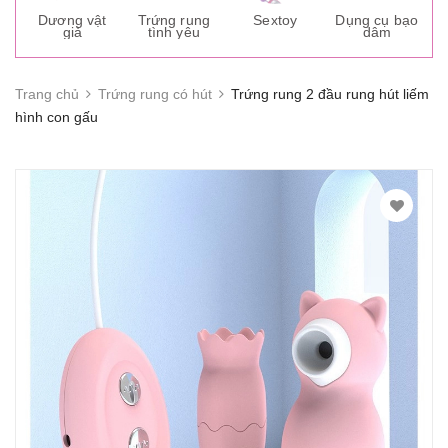
s
Dương vật
Trứng rung
Sextoy
Dụng cụ bạo
K
giả
tình yêu
dâm
g
Trang chủ
Trứng rung có hút
Trứng rung 2 đầu rung hút liếm
hình con gấu