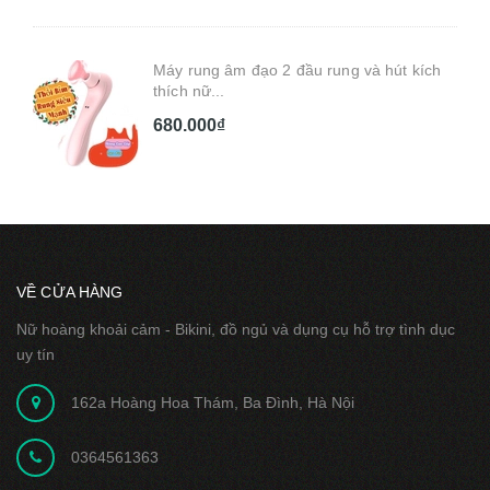
Máy rung âm đạo 2 đầu rung và hút kích
thích nữ...
680.000₫
VỀ CỬA HÀNG
Nữ hoàng khoải cảm - Bikini, đồ ngủ và dụng cụ hỗ trợ tình dục
uy tín
162a Hoàng Hoa Thám, Ba Đình, Hà Nội
0364561363