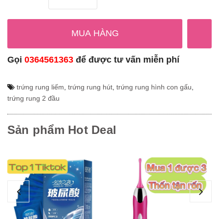
MUA HÀNG
Gọi
0364561363
để được tư vấn miễn phí
trứng rung liếm
,
trứng rung hút
,
trứng rung hình con gấu
,
trứng rung 2 đầu
Sản phẩm Hot Deal
Gel bôi trơn hương trái cây 5 vị
Dụ