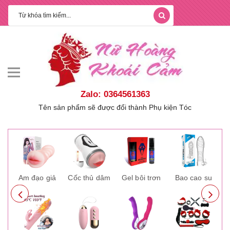
Zalo: 0364561363
Tên sản phẩm sẽ được đổi thành Phụ kiện Tóc
ay
Âm đạo giả
Cốc thủ dâm
Gel bôi trơn
Bao cao su