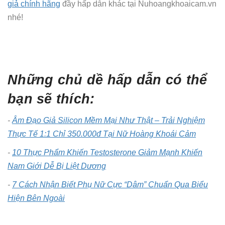
giả chính hãng
đầy hấp dẫn khác tại Nuhoangkhoaicam.vn
nhé!
Những chủ dề hấp dẫn có thể
bạn sẽ thích:
-
Âm Đạo Giả Silicon Mềm Mại Như Thật – Trải Nghiệm
Thực Tế 1:1 Chỉ 350.000đ Tại Nữ Hoàng Khoái Cảm
-
10 Thực Phẩm Khiến Testosterone Giảm Mạnh Khiến
Nam Giới Dễ Bị Liệt Dương
-
7 Cách Nhận Biết Phụ Nữ Cực “Dâm” Chuẩn Qua Biểu
Hiện Bên Ngoài