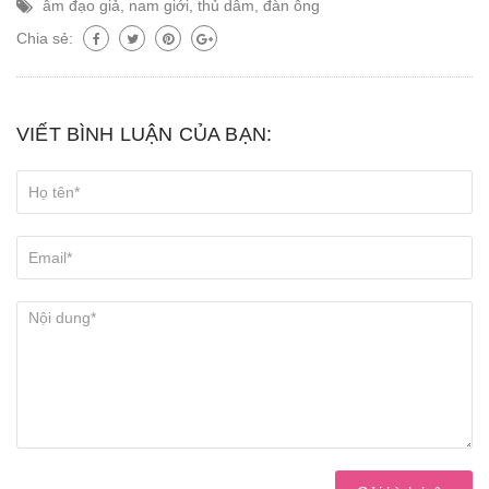
âm đạo giả
,
nam giới
,
thủ dâm
,
đàn ông
Chia sẻ:
VIẾT BÌNH LUẬN CỦA BẠN: