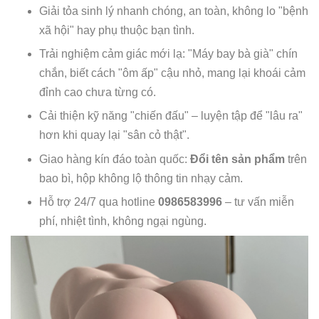
Giải tỏa sinh lý nhanh chóng, an toàn, không lo "bệnh
xã hội" hay phụ thuộc bạn tình.
Trải nghiệm cảm giác mới lạ: "Máy bay bà già" chín
chắn, biết cách "ôm ấp" cậu nhỏ, mang lại khoái cảm
đỉnh cao chưa từng có.
Cải thiện kỹ năng "chiến đấu" – luyện tập để "lâu ra"
hơn khi quay lại "sân cỏ thật".
Giao hàng kín đáo toàn quốc:
Đổi tên sản phẩm
trên
bao bì, hộp không lộ thông tin nhạy cảm.
Hỗ trợ 24/7 qua hotline
0986583996
– tư vấn miễn
phí, nhiệt tình, không ngại ngùng.