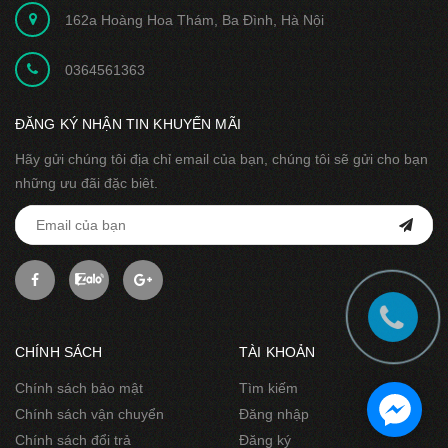
162a Hoàng Hoa Thám, Ba Đình, Hà Nội
0364561363
ĐĂNG KÝ NHẬN TIN KHUYẾN MÃI
Hãy gửi chúng tôi địa chỉ email của bạn, chúng tôi sẽ gửi cho bạn
những ưu đãi đặc biêt.
CHÍNH SÁCH
TÀI KHOẢN
Chính sách bảo mật
Tìm kiếm
Chính sách vận chuyển
Đăng nhập
Chính sách đổi trả
Đăng ký