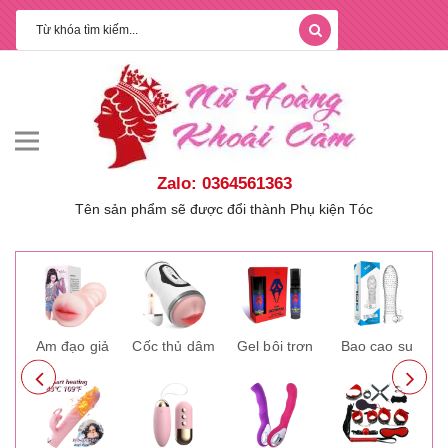
Zalo: 0364561363
Tên sản phẩm sẽ được đổi thành Phụ kiện Tóc
ay
Âm đạo giả
Cốc thủ dâm
Gel bôi trơn
Bao cao su