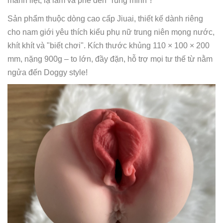
mãnh liệt, lạ lẫm và phê đến "rùng mình"!
Sản phẩm thuộc dòng cao cấp Jiuai, thiết kế dành riêng
cho nam giới yêu thích kiểu phụ nữ trung niên mọng nước,
khít khít và "biết chơi". Kích thước khủng 110 × 100 × 200
mm, nặng 900g – to lớn, đầy đặn, hỗ trợ mọi tư thế từ nằm
ngửa đến Doggy style!