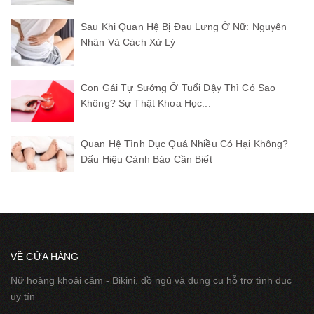
Sau Khi Quan Hệ Bị Đau Lưng Ở Nữ: Nguyên
Nhân Và Cách Xử Lý
Con Gái Tự Sướng Ở Tuổi Dậy Thì Có Sao
Không? Sự Thật Khoa Học...
Quan Hệ Tình Dục Quá Nhiều Có Hại Không?
Dấu Hiệu Cảnh Báo Cần Biết
VỀ CỬA HÀNG
Nữ hoàng khoải cảm - Bikini, đồ ngủ và dụng cụ hỗ trợ tình dục
uy tín