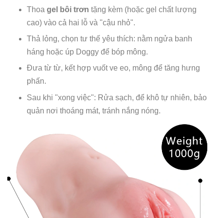
Thoa
gel bôi trơn
tặng kèm (hoặc gel chất lượng
cao) vào cả hai lỗ và "cậu nhỏ".
Thả lỏng, chọn tư thế yêu thích: nằm ngửa banh
háng hoặc úp Doggy để bóp mông.
Đưa từ từ, kết hợp vuốt ve eo, mông để tăng hưng
phấn.
Sau khi "xong việc": Rửa sạch, để khô tự nhiên, bảo
quản nơi thoáng mát, tránh nắng nóng.