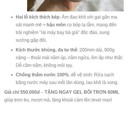
Hai lỗ kích thích kép
: Âm đạo khít với gai gân ma
sát mạnh mẽ +
hậu môn
co bóp lạ lẫm, mang đến
trải nghiệm "lái máy bay bà già" độc đáo, sung
sướng gấp đôi.
Kích thước khủng, đa tư thế
: 200mm dài, 900g
nặng – thoải mái nằm úp, nằm ngửa, ôm ấp như thật.
Dễ cầm nắm, không mỏi tay.
Chống thấm nước 100%
, dễ vệ sinh: Rửa sạch
bằng nước máy sau mỗi lần dùng, lau khô là xong.
Giá chỉ 550.000đ
–
TẶNG NGAY GEL BÔI TRƠN 60ML
giúp trơn tru, mượt mà, tăng khoái cảm lên level max!