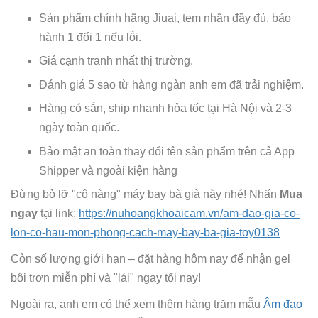
Sản phẩm chính hãng Jiuai, tem nhãn đầy đủ, bảo
hành 1 đổi 1 nếu lỗi.
Giá cạnh tranh nhất thị trường.
Đánh giá 5 sao từ hàng ngàn anh em đã trải nghiệm.
Hàng có sẵn, ship nhanh hỏa tốc tại Hà Nội và 2-3
ngày toàn quốc.
Bảo mật an toàn thay đổi tên sản phẩm trên cả App
Shipper và ngoài kiện hàng
Đừng bỏ lỡ "cô nàng" máy bay bà già này nhé! Nhấn
Mua
ngay
tại link:
https://nuhoangkhoaicam.vn/am-dao-gia-co-
lon-co-hau-mon-phong-cach-may-bay-ba-gia-toy0138
Còn số lượng giới hạn – đặt hàng hôm nay để nhận gel
bôi trơn miễn phí và "lái" ngay tối nay!
Ngoài ra, anh em có thể xem thêm hàng trăm mẫu
Âm đạo