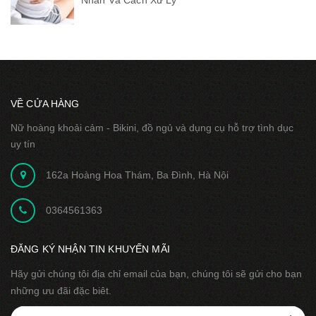
Nhân Và Cách Xử Lý
VỀ CỬA HÀNG
Nữ hoàng khoải cảm - Bikini, đồ ngủ và dụng cụ hỗ trợ tình dục
uy tín
162a Hoàng Hoa Thám, Ba Đình, Hà Nội
0364561363
ĐĂNG KÝ NHẬN TIN KHUYẾN MÃI
Hãy gửi chúng tôi địa chỉ email của bạn, chúng tôi sẽ gửi cho bạn
những ưu đãi đặc biêt.