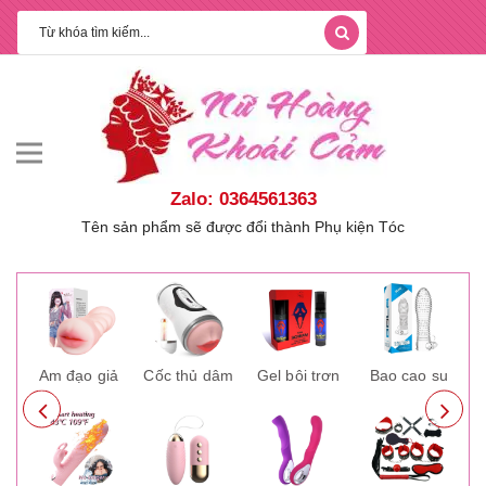
Zalo: 0364561363
Tên sản phẩm sẽ được đổi thành Phụ kiện Tóc
ay
Âm đạo giả
Cốc thủ dâm
Gel bôi trơn
Bao cao su