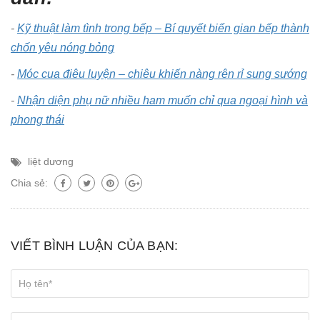
-
Kỹ thuật làm tình trong bếp – Bí quyết biến gian bếp thành
chốn yêu nóng bỏng
-
Móc cua điêu luyện – chiêu khiến nàng rên rỉ sung sướng
-
Nhận diện phụ nữ nhiều ham muốn chỉ qua ngoại hình và
phong thái
liệt dương
Chia sẻ:
VIẾT BÌNH LUẬN CỦA BẠN: