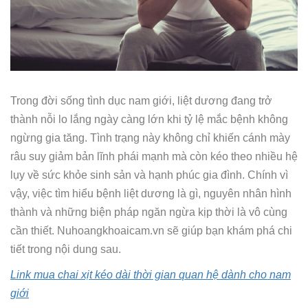
Trong đời sống tình dục nam giới, liệt dương đang trở
thành nỗi lo lắng ngày càng lớn khi tỷ lệ mắc bệnh không
ngừng gia tăng. Tình trạng này không chỉ khiến cánh mày
râu suy giảm bản lĩnh phái mạnh mà còn kéo theo nhiều hệ
lụy về sức khỏe sinh sản và hạnh phúc gia đình. Chính vì
vậy, việc tìm hiểu bệnh liệt dương là gì, nguyên nhân hình
thành và những biện pháp ngăn ngừa kịp thời là vô cùng
cần thiết. Nuhoangkhoaicam.vn sẽ giúp bạn khám phá chi
tiết trong nội dung sau.
Link mua chai xịt kéo dài thời gian quan hệ dành cho nam
giới