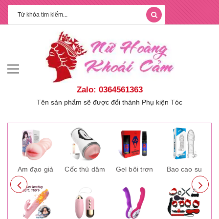
Zalo: 0364561363
Tên sản phẩm sẽ được đổi thành Phụ kiện Tóc
ay
Âm đạo giả
Cốc thủ dâm
Gel bôi trơn
Bao cao su