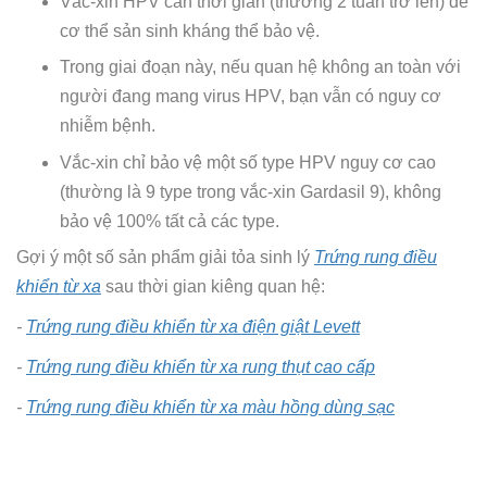
Vắc-xin HPV cần thời gian (thường 2 tuần trở lên) để
cơ thể sản sinh kháng thể bảo vệ.
Trong giai đoạn này, nếu quan hệ không an toàn với
người đang mang virus HPV, bạn vẫn có nguy cơ
nhiễm bệnh.
Vắc-xin chỉ bảo vệ một số type HPV nguy cơ cao
(thường là 9 type trong vắc-xin Gardasil 9), không
bảo vệ 100% tất cả các type.
Gợi ý một số sản phẩm giải tỏa sinh lý
Trứng rung điều
khiển từ xa
sau thời gian kiêng quan hệ:
-
Trứng rung điều khiển từ xa điện giật Levett
-
Trứng rung điều khiển từ xa rung thụt cao cấp
-
Trứng rung điều khiển từ xa màu hồng dùng sạc