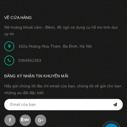
VỀ CỬA HÀNG
Nữ hoàng khoải cảm - Bikini, đồ ngủ và dụng cụ hỗ trợ tình dục
uy tín
162a Hoàng Hoa Thám, Ba Đình, Hà Nội
0364561363
ĐĂNG KÝ NHẬN TIN KHUYẾN MÃI
Hãy gửi chúng tôi địa chỉ email của bạn, chúng tôi sẽ gửi cho bạn
những ưu đãi đặc biêt.