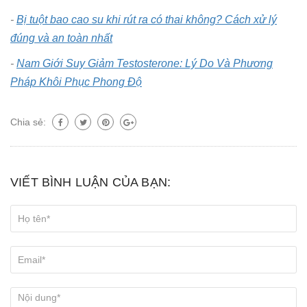
-
Bị tuột bao cao su khi rút ra có thai không? Cách xử lý
đúng và an toàn nhất
-
Nam Giới Suy Giảm Testosterone: Lý Do Và Phương
Pháp Khôi Phục Phong Độ
Chia sẻ:
VIẾT BÌNH LUẬN CỦA BẠN: