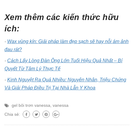
Xem thêm các kiến thức hữu
ích:
-
Wax vùng kín: Giải pháp làm đẹp sạch sẽ hay nỗi ám ảnh
đau rát?
-
Cách Lấy Lòng Đàn Ông Lớn Tuổi Hiệu Quả Nhất – Bí
Quyết Từ Tâm Lý Thực Tế
-
Kinh Nguyệt Ra Quá Nhiều: Nguyên Nhân, Triệu Chứng
Và Giải Pháp Điều Trị Tại Nhà Lẫn Y Khoa
gel bôi trơn vanessa
,
vanessa
Chia sẻ: