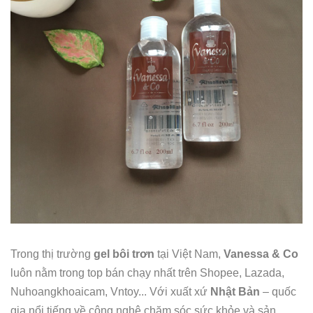
Trong thị trường
gel bôi trơn
tại Việt Nam,
Vanessa & Co
luôn nằm trong top bán chạy nhất trên Shopee, Lazada,
Nuhoangkhoaicam, Vntoy... Với xuất xứ
Nhật Bản
– quốc
gia nổi tiếng về công nghệ chăm sóc sức khỏe và sản