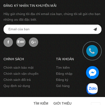
ĐĂNG KÝ NHẬN TIN KHUYẾN MÃI
Hãy gửi chúng tôi địa chỉ email của bạn, chúng tôi sẽ gửi cho bạn
những ưu đãi đặc biêt.
CHÍNH SÁCH
TÀI KHOẢN
Chính sách bảo mật
Tìm kiếm
Chính sách vận chuyển
Đăng nhập
Chính sách đổi trả
Đăng ký
Quy định sử dụng
Giỏ hàng
TÌM KIẾM
GIỚI THIỆU