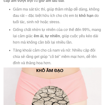
cấp ẩm vượt trội
và
giữ ẩm lâu dài
:
Giảm ma sát tức thì, giúp thâm nhập dễ dàng, không
đau rát – đặc biệt hữu ích cho chị em bị
khô hạn
do
tuổi tác, sinh nở hoặc stress.
Giống chất nhờn tự nhiên của cơ thể đến 99%, mang
lại cảm giác
êm ái, tự nhiên
, giúp cuộc yêu kéo dài
hơn mà không cần bôi lại nhiều lần.
Tăng khoái cảm cho cả nam và nữ: Nhiều cặp đôi
chia sẻ rằng gel giúp "cô bé" mềm mại hơn, dễ lên
đỉnh và thăng hoa hơn.