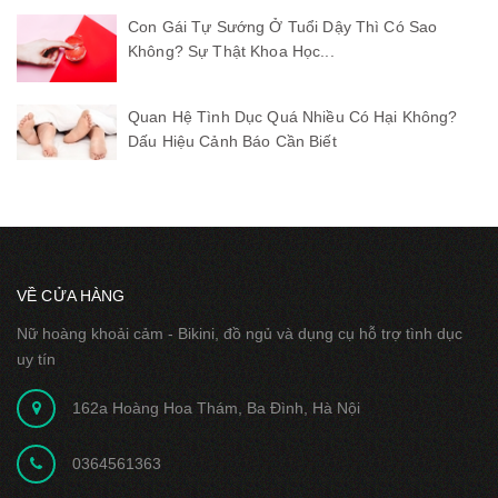
Con Gái Tự Sướng Ở Tuổi Dậy Thì Có Sao
Không? Sự Thật Khoa Học...
Quan Hệ Tình Dục Quá Nhiều Có Hại Không?
Dấu Hiệu Cảnh Báo Cần Biết
VỀ CỬA HÀNG
Nữ hoàng khoải cảm - Bikini, đồ ngủ và dụng cụ hỗ trợ tình dục
uy tín
162a Hoàng Hoa Thám, Ba Đình, Hà Nội
0364561363