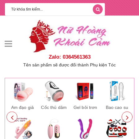
Zalo: 0364561363
Tên sản phẩm sẽ được đổi thành Phụ kiện Tóc
ay
Âm đạo giả
Cốc thủ dâm
Gel bôi trơn
Bao cao su