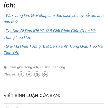
ích:
-
Wax vùng kín: Giải pháp làm đẹp sạch sẽ hay nỗi ám ảnh
đau rát?
-
Tại Sao Bị Đau Khi Yêu? 5 Giải Pháp Giúp Quan Hệ
Thăng Hoa Hơn
-
Giải Mã Hiện Tượng “Bật Đèn Xanh” Trong Giao Tiếp Và
Tình Yêu
nam giới
,
sóng wifi
,
vô sinh
,
đàn ông
Chia sẻ:
VIẾT BÌNH LUẬN CỦA BẠN: