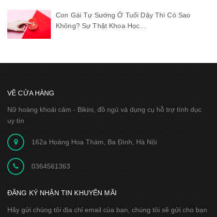
Con Gái Tự Sướng Ở Tuổi Dậy Thì Có Sao
Không? Sự Thật Khoa Học...
VỀ CỬA HÀNG
Nữ hoàng khoải cảm - Bikini, đồ ngủ và dụng cụ hỗ trợ tình dục
uy tín
162a Hoàng Hoa Thám, Ba Đình, Hà Nội
0364561363
ĐĂNG KÝ NHẬN TIN KHUYẾN MÃI
Hãy gửi chúng tôi địa chỉ email của bạn, chúng tôi sẽ gửi cho bạn