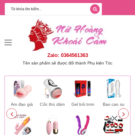
Zalo: 0364561363
Tên sản phẩm sẽ được đổi thành Phụ kiện Tóc
ay
Âm đạo giả
Cốc thủ dâm
Gel bôi trơn
Bao cao su