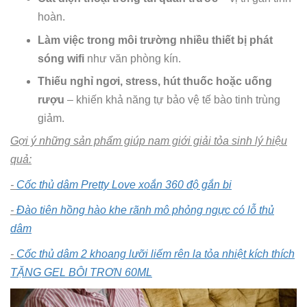
hoàn.
Làm việc trong môi trường nhiều thiết bị phát
sóng wifi
như văn phòng kín.
Thiếu nghỉ ngơi, stress, hút thuốc hoặc uống
rượu
– khiến khả năng tự bảo vệ tế bào tinh trùng
giảm.
Gợi ý những sản phẩm giúp nam giới giải tỏa sinh lý hiệu
quả:
-
Cốc thủ dâm Pretty Love xoắn 360 độ gắn bi
-
Đào tiên hồng hào khe rãnh mô phỏng ngực có lỗ thủ
dâm
-
Cốc thủ dâm 2 khoang lưỡi liếm rên la tỏa nhiệt kích thích
TẶNG GEL BÔI TRƠN 60ML