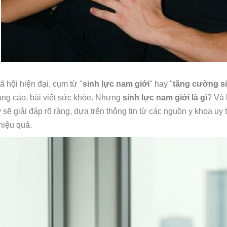
ã hội hiện đại, cụm từ "
sinh lực nam giới
" hay "
tăng cường s
ng cáo, bài viết sức khỏe. Nhưng
sinh lực nam giới là gì
? Và 
y sẽ giải đáp rõ ràng, dựa trên thông tin từ các nguồn y khoa u
 hiệu quả.