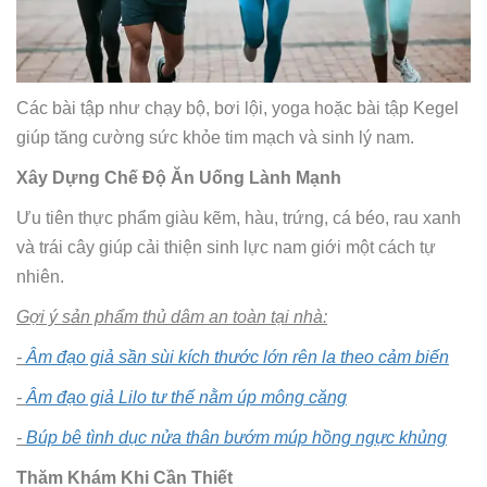
Các bài tập như chạy bộ, bơi lội, yoga hoặc bài tập Kegel
giúp tăng cường sức khỏe tim mạch và sinh lý nam.
Xây Dựng Chế Độ Ăn Uống Lành Mạnh
Ưu tiên thực phẩm giàu kẽm, hàu, trứng, cá béo, rau xanh
và trái cây giúp cải thiện sinh lực nam giới một cách tự
nhiên.
Gợi ý sản phẩm thủ dâm an toàn tại nhà:
-
Âm đạo giả sần sùi kích thước lớn rên la theo cảm biến
-
Âm đạo giả Lilo tư thế nằm úp mông căng
-
Búp bê tình dục nửa thân bướm múp hồng ngực khủng
Thăm Khám Khi Cần Thiết