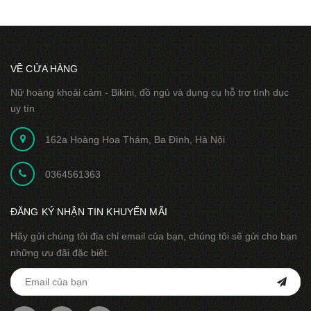
VỀ CỬA HÀNG
Nữ hoàng khoải cảm - Bikini, đồ ngủ và dụng cụ hỗ trợ tình dục
uy tín
162a Hoàng Hoa Thám, Ba Đình, Hà Nội
0364561363
ĐĂNG KÝ NHẬN TIN KHUYẾN MÃI
Hãy gửi chúng tôi địa chỉ email của bạn, chúng tôi sẽ gửi cho bạn
những ưu đãi đặc biêt.