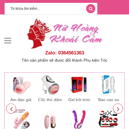
Zalo: 0364561363
Tên sản phẩm sẽ được đổi thành Phụ kiện Tóc
ay
Âm đạo giả
Cốc thủ dâm
Gel bôi trơn
Bao cao su