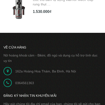
rung thụt ...
1.530.000₫
VỀ CỬA HÀNG
Nữ hoàng khoải cảm - Bikini, đồ ngủ và dụng cụ hỗ trợ tình dục
uy tín
162a Hoàng Hoa Thám, Ba Đình, Hà Nội
0364561363
ĐĂNG KÝ NHẬN TIN KHUYẾN MÃI
Hãy gửi chúng tôi địa chỉ email của bạn, chúng tôi sẽ gửi cho bạn