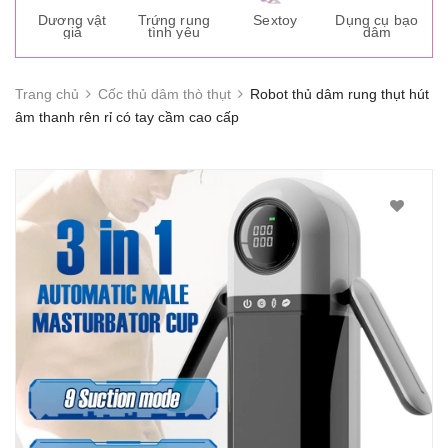
s
Dương vật
Trứng rung
Sextoy
Dụng cụ bạo
K
giả
tình yêu
dâm
g
Trang chủ
Cốc thủ dâm thò thụt
Robot thủ dâm rung thụt hút
âm thanh rên rỉ có tay cầm cao cấp