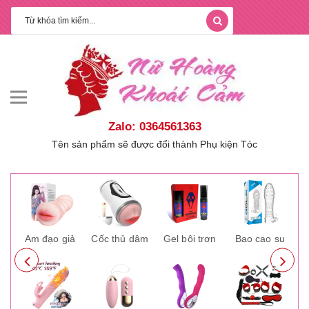
Zalo: 0364561363
Tên sản phẩm sẽ được đổi thành Phụ kiện Tóc
ay
Âm đạo giả
Cốc thủ dâm
Gel bôi trơn
Bao cao su