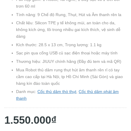
trơn 60 ml
Tính năng: 9 Chế độ Rung, Thụt, Hút và Âm thanh rên la
Chất liệu: Silicon TPE y tế không mùi, an toàn cho da,
không kích ứng, lõi trong nhiều gai kích thích, vệ sinh dễ
dàng
Kích thước: 28.5 x 13 cm, Trọng lượng: 1.1 kg
Sạc pin qua cổng USB củ sạc điện thoại hoặc máy tính
Thương hiệu: JIUUY chính hãng (Đầy đủ tem và mã QR)
Mua Robot thủ dâm rung thụt hút âm thanh rên rỉ có tay
cầm cao cấp tại Hà Nội, tp Hồ Chí Minh (Sài Gòn) và giao
hàng kín đáo toàn quốc
Danh mục:
Cốc thủ dâm thò thụt
,
Cốc thủ dâm phát âm
thanh
1.550.000₫