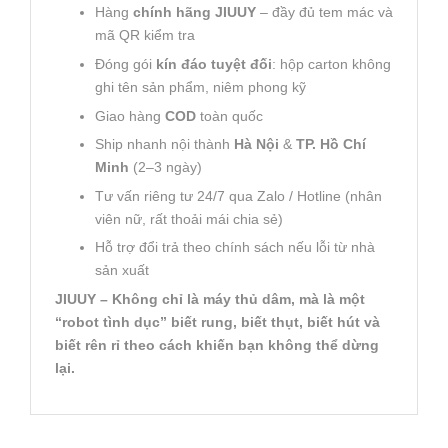
Hàng
chính hãng JIUUY
– đầy đủ tem mác và
mã QR kiểm tra
Đóng gói
kín đáo tuyệt đối
: hộp carton không
ghi tên sản phẩm, niêm phong kỹ
Giao hàng
COD
toàn quốc
Ship nhanh nội thành
Hà Nội
&
TP. Hồ Chí
Minh
(2–3 ngày)
Tư vấn riêng tư 24/7 qua Zalo / Hotline (nhân
viên nữ, rất thoải mái chia sẻ)
Hỗ trợ đổi trả theo chính sách nếu lỗi từ nhà
sản xuất
JIUUY – Không chỉ là máy thủ dâm, mà là một
“robot tình dục” biết rung, biết thụt, biết hút và
biết rên rỉ theo cách khiến bạn không thể dừng
lại.