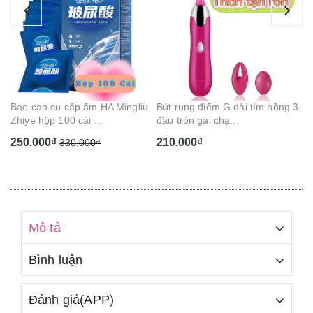
Gel bôi trơn hương trái cây 5 vị
Dụ
Cam Cherry Dâu...
BD
130.000₫
1
u
Bút rung điểm G dài tím hồng 3
đầu tròn gai chạ...
210.000₫
Mô tả
Bình luận
Đánh giá(APP)