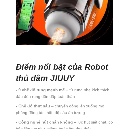
Điểm nổi bật của Robot
thủ dâm JIUUY
- 9 chế độ rung mạnh mẽ
– từ rung nhẹ kích thích
đầu đến rung dồn dập toàn thân
- Chế độ thụt sâu
– chuyển động lên xuống mô
phỏng động tác thật, độ sâu ấn tượng
- Công nghệ hút chân không
– lực hút siết chặt, co
bóp liên tục như miệng hoặc âm đạo thật