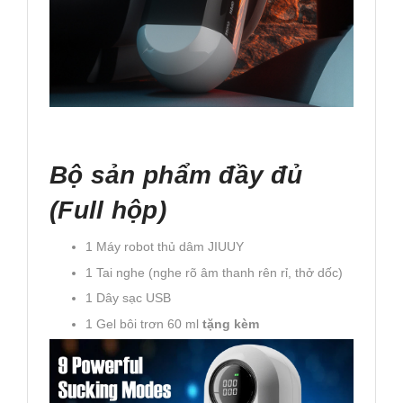
Bộ sản phẩm đầy đủ
(Full hộp)
1 Máy robot thủ dâm JIUUY
1 Tai nghe (nghe rõ âm thanh rên rỉ, thở dốc)
1 Dây sạc USB
1 Gel bôi trơn 60 ml
tặng kèm