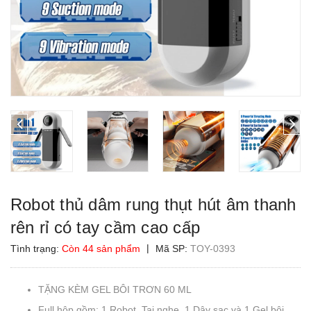
Robot thủ dâm rung thụt hút âm thanh
rên rỉ có tay cầm cao cấp
|
Tình trạng:
Còn 44 sản phẩm
Mã SP:
TOY-0393
TẶNG KÈM GEL BÔI TRƠN 60 ML
Full hộp gồm: 1 Robot, Tai nghe, 1 Dây sạc và 1 Gel bôi