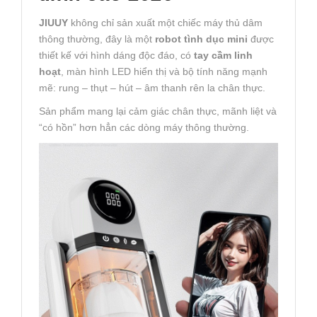
JIUUY
không chỉ sản xuất một chiếc máy thủ dâm
thông thường, đây là một
robot tình dục mini
được
thiết kế với hình dáng độc đáo, có
tay cầm linh
hoạt
, màn hình LED hiển thị và bộ tính năng mạnh
mẽ: rung – thụt – hút – âm thanh rên la chân thực.
Sản phẩm mang lại cảm giác chân thực, mãnh liệt và
“có hồn” hơn hẳn các dòng máy thông thường.