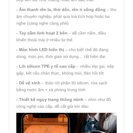
- Âm thanh rên la, thở dốc, rên rỉ sống động
– thu
âm chuyên nghiệp, phát qua loa tích hợp hoặc tai
nghe (càng nghe càng phê)
- Tay cầm linh hoạt 2 bên
– dễ cầm nắm, điều
khiển thoải mái ở nhiều tư thế
- Màn hình LED hiển thị
– cho biết chế độ đang
dùng, mức pin, thời gian sử dụng… rất hiện đại
- Lõi silicon TPE y tế cao cấp
– nhiều lớp gai, nếp
gấp, kết cấu chân thực, không mùi, đàn hồi tốt
- Dễ vệ sinh
– tháo rời phần lõi silicon, rửa sạch
bằng nước ấm + xà phòng trung tính
- Thiết kế ngụy trang thông minh
– nhìn như đồ
công nghệ cao cấp, dễ cất giữ kín đáo