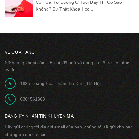
Con Gái Tự Sướng Ở Tuổi Dậy Thì Có Sao
Không? Sự Thật Khoa Học...
VỀ CỬA HÀNG
Nữ hoàng khoải cảm - Bikini, đồ ngủ và dụng cụ hỗ trợ tình dục
uy tín
162a Hoàng Hoa Thám, Ba Đình, Hà Nội
0364561363
ĐĂNG KÝ NHẬN TIN KHUYẾN MÃI
Hãy gửi chúng tôi địa chỉ email của bạn, chúng tôi sẽ gửi cho bạn
những ưu đãi đặc biêt.