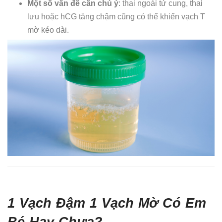
Một số vấn đề cần chú ý
: thai ngoài tử cung, thai
lưu hoặc hCG tăng chậm cũng có thể khiến vạch T
mờ kéo dài.
1 Vạch Đậm 1 Vạch Mờ Có Em
Bé Hay Chưa?