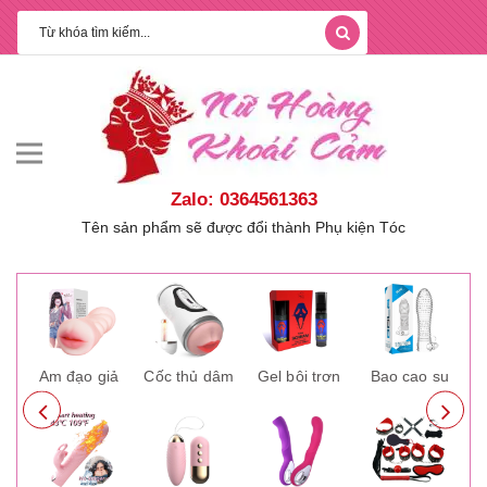
Zalo: 0364561363
Tên sản phẩm sẽ được đổi thành Phụ kiện Tóc
ay
Âm đạo giả
Cốc thủ dâm
Gel bôi trơn
Bao cao su