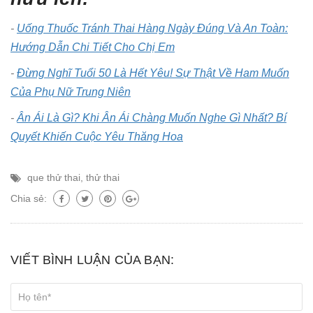
-
Uống Thuốc Tránh Thai Hàng Ngày Đúng Và An Toàn:
Hướng Dẫn Chi Tiết Cho Chị Em
-
Đừng Nghĩ Tuổi 50 Là Hết Yêu! Sự Thật Về Ham Muốn
Của Phụ Nữ Trung Niên
-
Ân Ái Là Gì? Khi Ân Ái Chàng Muốn Nghe Gì Nhất? Bí
Quyết Khiến Cuộc Yêu Thăng Hoa
que thử thai
,
thử thai
Chia sẻ:
VIẾT BÌNH LUẬN CỦA BẠN: