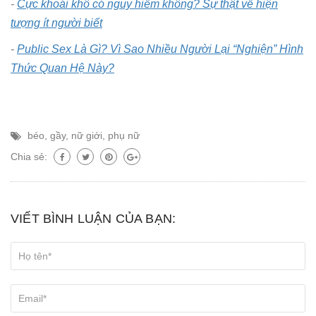
-
Cực khoái khô có nguy hiểm không? Sự thật về hiện
tượng ít người biết
-
Public Sex Là Gì? Vì Sao Nhiều Người Lại “Nghiện” Hình
Thức Quan Hệ Này?
béo
,
gầy
,
nữ giới
,
phụ nữ
Chia sẻ:
VIẾT BÌNH LUẬN CỦA BẠN: