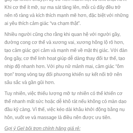
Khi cơ thể ít mỡ, sự ma sát tăng lên, mỗi cú đẩy đều trở
nên rõ ràng và kích thích mạnh mẽ hơn, đặc biệt với những
ai yêu thích cảm giác “va chạm thật”.
Nhiều người cũng cho rằng khi quan hệ với người gầy,
đường cong cơ thể và xương vai, xương hông lộ rõ hơn,
tạo cảm giác gợi cảm và mạnh mẽ về mặt thị giác. Với đàn
ông gầy, cơ thể linh hoạt giúp dễ dàng thay đổi tư thế, tạo
nhịp độ nhanh hơn. Với phụ nữ mảnh mai, cảm giác “ôm
trọn” trong vòng tay đối phương khiến sự kết nối trở nên
sâu sắc và gần gũi hơn.
Tuy nhiên, việc thiếu lượng mỡ tự nhiên có thể khiến cơ
thể nhanh mất sức hoặc dễ khô rát nếu không có màn dạo
đầu kỹ càng. Vì thế, việc kéo dài khâu khởi động bằng nụ
hôn, vuốt ve và massage là điều nên được ưu tiên.
Gợi ý Gel bôi trơn chính hãng giá rẻ: