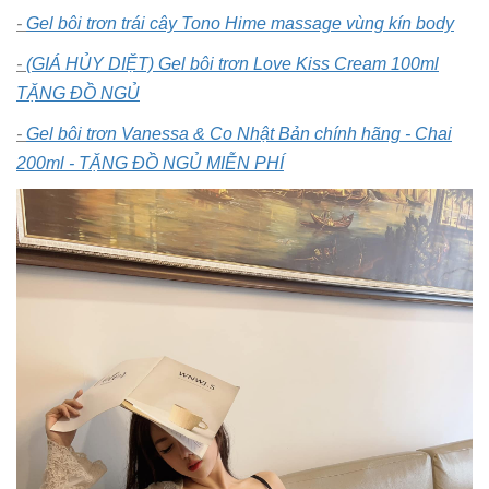
-
Gel bôi trơn trái cây Tono Hime massage vùng kín body
-
(GIÁ HỦY DIỆT) Gel bôi trơn Love Kiss Cream 100ml
TẶNG ĐỒ NGỦ
-
Gel bôi trơn Vanessa & Co Nhật Bản chính hãng - Chai
200ml - TẶNG ĐỒ NGỦ MIỄN PHÍ