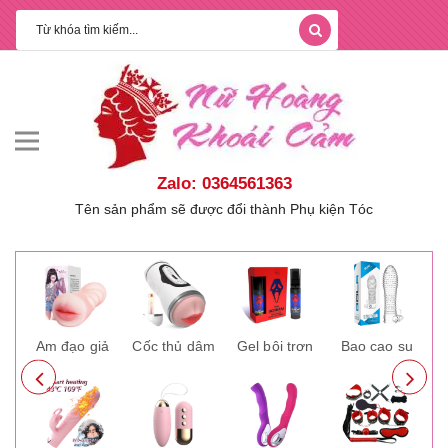
Zalo: 0364561363
Tên sản phẩm sẽ được đổi thành Phụ kiện Tóc
ay
Âm đạo giả
Cốc thủ dâm
Gel bôi trơn
Bao cao su