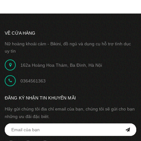
VỀ CỬA HÀNG
Nữ hoàng khoải cảm - Bikini, đồ ngủ và dụng cụ hỗ trợ tình dục
uy tín
162a Hoàng Hoa Thám, Ba Đình, Hà Nội
0364561363
ĐĂNG KÝ NHẬN TIN KHUYẾN MÃI
Hãy gửi chúng tôi địa chỉ email của bạn, chúng tôi sẽ gửi cho bạn
những ưu đãi đặc biêt.