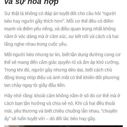
và sự hòa hợp
Sự thật là không có đáp án tuyệt đối cho câu hỏi “người
béo hay người gầy thích hơn”. Mỗi cơ thể đều có điểm
mạnh và điểm yếu riêng, và điều quan trọng nhất không
nằm ở vóc dáng mà ở cảm xúc, sự kết nối và cách cả hai
lắng nghe nhau trong cuộc yêu.
Một người béo nhưng tự tin, biết tận dụng đường cong cơ
thể sẽ mang đến cảm giác quyến rũ và ấm áp khó cưỡng.
Trong khi đó, người gầy nhưng dẻo dai, biết cách chủ
động trong nhịp điệu và ánh mắt có thể khiến đối phương
tan chảy ngay từ giây đầu tiên.
Hãy nhớ rằng: khoái cảm không nằm ở số đo cơ thể mà ở
cách bạn tận hưởng và chia sẻ nó. Khi cả hai đều thoải
mái, yêu thương và biết chiều chuộng lẫn nhau, “chuyện
ấy” sẽ luôn tuyệt vời – dù đối tác béo hay gầy.