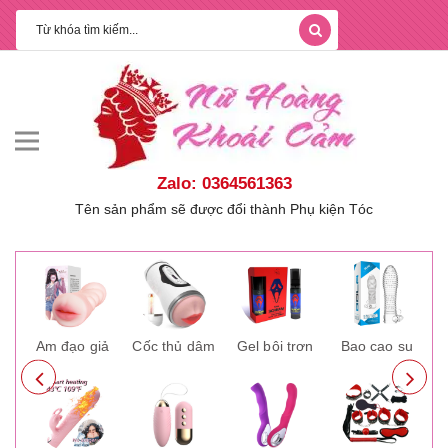
Zalo: 0364561363
Tên sản phẩm sẽ được đổi thành Phụ kiện Tóc
ay
Âm đạo giả
Cốc thủ dâm
Gel bôi trơn
Bao cao su