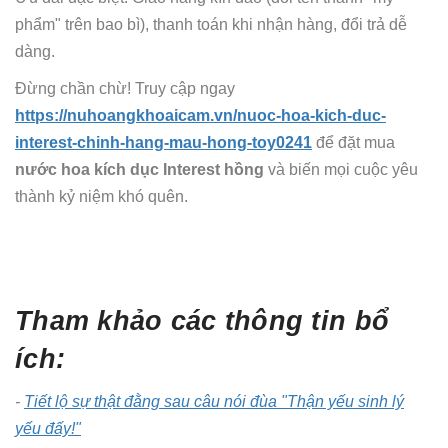
phẩm" trên bao bì), thanh toán khi nhận hàng, đổi trả dễ
dàng.
Đừng chần chừ! Truy cập ngay
https://nuhoangkhoaicam.vn/nuoc-hoa-kich-duc-
interest-chinh-hang-mau-hong-toy0241
để đặt mua
nước hoa kích dục Interest hồng
và biến mọi cuộc yêu
thành kỷ niệm khó quên.
Tham khảo các thông tin bổ
ích:
-
Tiết lộ sự thật đằng sau câu nói đùa "Thận yếu sinh lý
yếu đấy!"