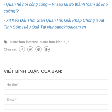
-
Quan hệ nơi công cộng – Vì sao lại trở thành “cám dỗ khó
cưỡng”?
-
Xịt Kéo Dài Thời Gian Quan Hệ: Giải Pháp Chống Xuất
Tinh Sớm Hiệu Quả Tại Nuhoangkhoaicam.vn
nước hoa interest
,
nước hoa kích dục
Chia sẻ:
VIẾT BÌNH LUẬN CỦA BẠN: