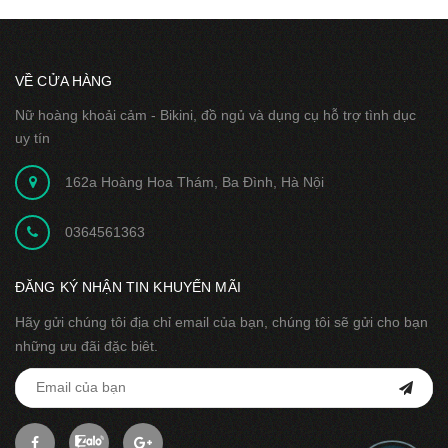
VỀ CỬA HÀNG
Nữ hoàng khoải cảm - Bikini, đồ ngủ và dụng cụ hỗ trợ tình dục
uy tín
162a Hoàng Hoa Thám, Ba Đình, Hà Nội
0364561363
ĐĂNG KÝ NHẬN TIN KHUYẾN MÃI
Hãy gửi chúng tôi địa chỉ email của bạn, chúng tôi sẽ gửi cho bạn
những ưu đãi đặc biêt.