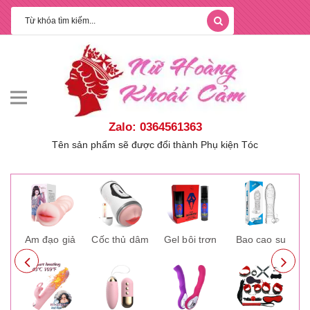
Zalo: 0364561363
Tên sản phẩm sẽ được đổi thành Phụ kiện Tóc
ay
Âm đạo giả
Cốc thủ dâm
Gel bôi trơn
Bao cao su