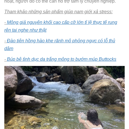
hoạt, người đó có thể cần hỗ trợ tâm lý chuyên nghiệp.
Tham khảo những sản phẩm giúp nam giới xả stress:
-
Mông giả nguyên khối cao cấp cỡ lớn tỉ lệ thực tế rung
rên tai nghe như thật
-
Đào tiên hồng hào khe rãnh mô phỏng ngực có lỗ thủ
dâm
-
Búp bê tình dục da trắng mông to bướm múp Buttocks