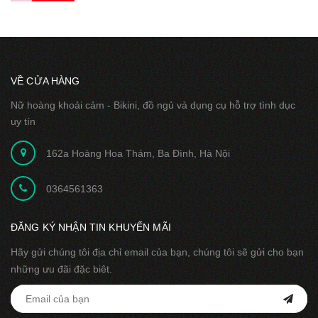
VỀ CỬA HÀNG
Nữ hoàng khoải cảm - Bikini, đồ ngủ và dụng cụ hỗ trợ tình dục
uy tín
162a Hoàng Hoa Thám, Ba Đình, Hà Nội
0364561363
ĐĂNG KÝ NHẬN TIN KHUYẾN MÃI
Hãy gửi chúng tôi địa chỉ email của bạn, chúng tôi sẽ gửi cho bạn
những ưu đãi đặc biêt.