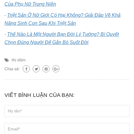
Của Phụ Nữ Trung Niên
-
Triệt Sản Ở Nữ Giới Có Hại Không? Giải Đáp Về Khả
Năng Sinh Con Sau Khi Triệt Sản
-
Thế Nào Là Một Người Bạn Đời Lý Tưởng? Bí Quyết
Chọn Đúng Người Để Gắn Bó Suốt Đời
thị dâm
Chia sẻ:
VIẾT BÌNH LUẬN CỦA BẠN: