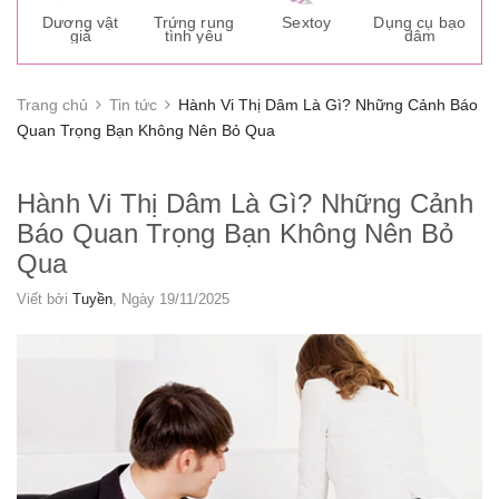
s
Dương vật
Trứng rung
Sextoy
Dụng cụ bạo
K
giả
tình yêu
dâm
g
Trang chủ
Tin tức
Hành Vi Thị Dâm Là Gì? Những Cảnh Báo
Quan Trọng Bạn Không Nên Bỏ Qua
Hành Vi Thị Dâm Là Gì? Những Cảnh
Báo Quan Trọng Bạn Không Nên Bỏ
Qua
Viết bởi
Tuyền
, Ngày 19/11/2025