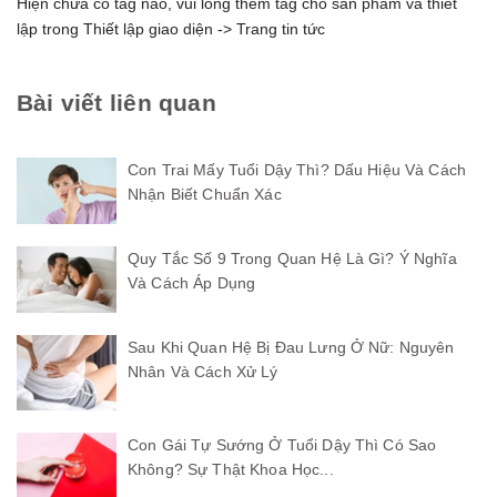
Hiện chưa có tag nào, vui lòng thêm tag cho sản phẩm và thiết
lập trong Thiết lập giao diện -> Trang tin tức
Bài viết liên quan
Con Trai Mấy Tuổi Dậy Thì? Dấu Hiệu Và Cách
Nhận Biết Chuẩn Xác
Quy Tắc Số 9 Trong Quan Hệ Là Gì? Ý Nghĩa
Và Cách Áp Dụng
Sau Khi Quan Hệ Bị Đau Lưng Ở Nữ: Nguyên
Nhân Và Cách Xử Lý
Con Gái Tự Sướng Ở Tuổi Dậy Thì Có Sao
Không? Sự Thật Khoa Học...