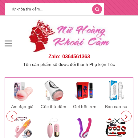
Zalo: 0364561363
Tên sản phẩm sẽ được đổi thành Phụ kiện Tóc
ay
Âm đạo giả
Cốc thủ dâm
Gel bôi trơn
Bao cao su