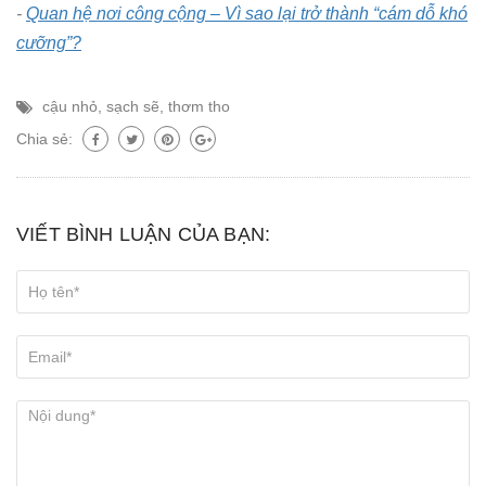
-
Quan hệ nơi công cộng – Vì sao lại trở thành “cám dỗ khó
cưỡng”?
cậu nhỏ
,
sạch sẽ
,
thơm tho
Chia sẻ:
VIẾT BÌNH LUẬN CỦA BẠN: