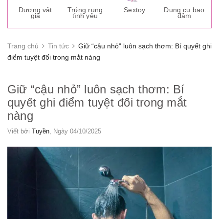
s
Dương vật
Trứng rung
Sextoy
Dụng cụ bạo
K
giả
tình yêu
dâm
g
Trang chủ
Tin tức
Giữ “cậu nhỏ” luôn sạch thơm: Bí quyết ghi
điểm tuyệt đối trong mắt nàng
Giữ “cậu nhỏ” luôn sạch thơm: Bí
quyết ghi điểm tuyệt đối trong mắt
nàng
Viết bởi
Tuyền
, Ngày 04/10/2025