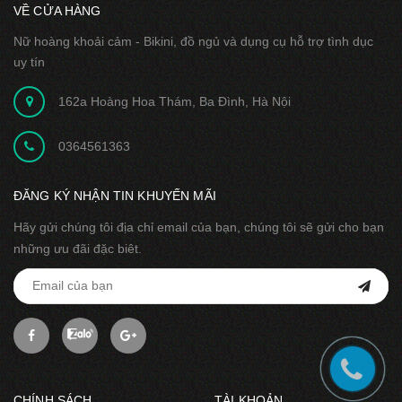
VỀ CỬA HÀNG
Nữ hoàng khoải cảm - Bikini, đồ ngủ và dụng cụ hỗ trợ tình dục
uy tín
162a Hoàng Hoa Thám, Ba Đình, Hà Nội
0364561363
ĐĂNG KÝ NHẬN TIN KHUYẾN MÃI
Hãy gửi chúng tôi địa chỉ email của bạn, chúng tôi sẽ gửi cho bạn
những ưu đãi đặc biêt.
CHÍNH SÁCH
TÀI KHOẢN