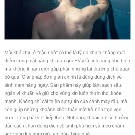
Mùi khó chịu ở “cậu nhỏ” có thể là lý do khiến chàng mất
điểm trong mắt nàng khi gần gũi. Đây là tình trạng phổ biến
mà không ít nam giới gặp phải, nhưng lại thường chủ quan
bỏ qua. Giải pháp đơn giản chính là dùng dung dịch vệ
sinh nam hằng ngày. Sản phẩm này giúp làm sạch sâu,
ngăn vi khuẩn và giữ cho vùng kín luôn thơm tho, khỏe
mạnh. Không chỉ cải thiện sự tự tin của cánh mày râu, mà
còn giúp những khoảnh khắc thân mật trở nên trọn vẹn
hơn. Trong bài viết tiếp theo, Nuhoangkhoaicam sẽ hướng
dẫn cách chọn dung dịch vệ sinh phù hợp và mẹo chăm
sóc vùng kín nam giới an toàn, hiệu quả.