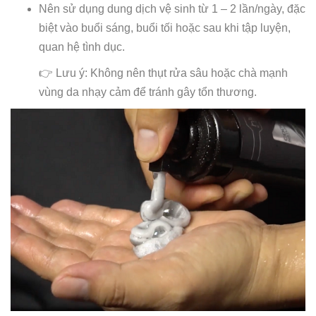
Nên sử dụng dung dịch vệ sinh từ 1 – 2 lần/ngày, đặc
biệt vào buổi sáng, buổi tối hoặc sau khi tập luyện,
quan hệ tình dục.
👉 Lưu ý: Không nên thụt rửa sâu hoặc chà mạnh
vùng da nhạy cảm để tránh gây tổn thương.