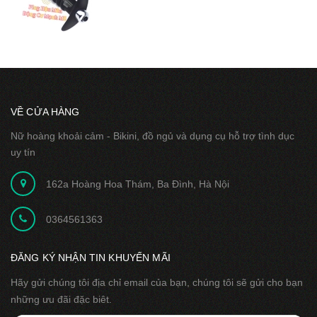
VỀ CỬA HÀNG
Nữ hoàng khoải cảm - Bikini, đồ ngủ và dụng cụ hỗ trợ tình dục
uy tín
162a Hoàng Hoa Thám, Ba Đình, Hà Nội
0364561363
ĐĂNG KÝ NHẬN TIN KHUYẾN MÃI
Hãy gửi chúng tôi địa chỉ email của bạn, chúng tôi sẽ gửi cho bạn
những ưu đãi đặc biêt.