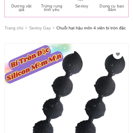
s
Dương vật
Trứng rung
Sextoy
Dụng cụ bạo
K
giả
tình yêu
dâm
g
Trang chủ
Sextoy Gay
Chuỗi hạt hậu môn 4 viên bi tròn đặc