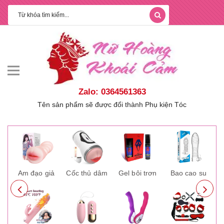
Zalo: 0364561363
Tên sản phẩm sẽ được đổi thành Phụ kiện Tóc
ay
Âm đạo giả
Cốc thủ dâm
Gel bôi trơn
Bao cao su