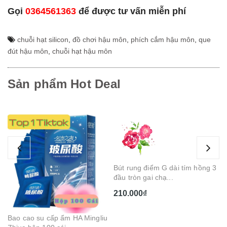
Gọi
0364561363
để được tư vấn miễn phí
chuỗi hạt silicon
,
đồ chơi hậu môn
,
phích cắm hậu môn
,
que
đút hậu môn
,
chuỗi hạt hậu môn
Sản phẩm Hot Deal
Ge
Ca
1
Bao cao su cấp ẩm HA Mingliu
Bút rung điểm G dài tím hồng 3