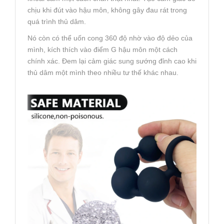
chịu khi đút vào hậu môn, không gây đau rát trong
quá trình thủ dâm.
Nó còn có thể uốn cong 360 độ nhờ vào độ dẻo của
mình, kích thích vào điểm G hậu môn một cách
chính xác. Đem lại cảm giác sung sướng đỉnh cao khi
thủ dâm một mình theo nhiều tư thế khác nhau.