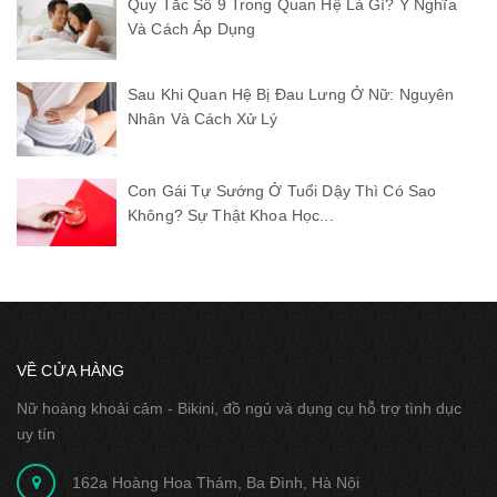
Quy Tắc Số 9 Trong Quan Hệ Là Gì? Ý Nghĩa
Và Cách Áp Dụng
Sau Khi Quan Hệ Bị Đau Lưng Ở Nữ: Nguyên
Nhân Và Cách Xử Lý
Con Gái Tự Sướng Ở Tuổi Dậy Thì Có Sao
Không? Sự Thật Khoa Học...
VỀ CỬA HÀNG
Nữ hoàng khoải cảm - Bikini, đồ ngủ và dụng cụ hỗ trợ tình dục
uy tín
162a Hoàng Hoa Thám, Ba Đình, Hà Nội