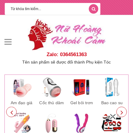
Zalo: 0364561363
Tên sản phẩm sẽ được đổi thành Phụ kiện Tóc
ay
Âm đạo giả
Cốc thủ dâm
Gel bôi trơn
Bao cao su