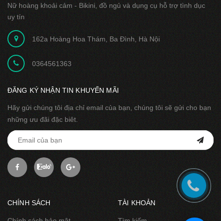
Nữ hoàng khoải cảm - Bikini, đồ ngủ và dụng cụ hỗ trợ tình dục
uy tín
162a Hoàng Hoa Thám, Ba Đình, Hà Nội
0364561363
ĐĂNG KÝ NHẬN TIN KHUYẾN MÃI
Hãy gửi chúng tôi địa chỉ email của bạn, chúng tôi sẽ gửi cho bạn
những ưu đãi đặc biêt.
CHÍNH SÁCH
TÀI KHOẢN
Chính sách bảo mật
Tìm kiếm