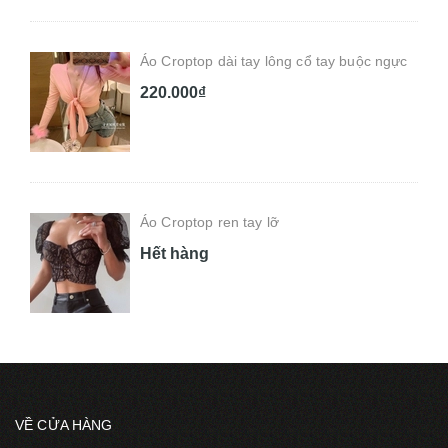
Áo Croptop dài tay lông cổ tay buộc ngực
220.000₫
Áo Croptop ren tay lỡ
Hết hàng
VỀ CỬA HÀNG