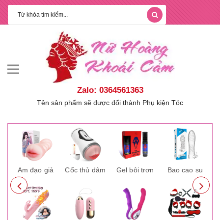
Zalo: 0364561363
Tên sản phẩm sẽ được đổi thành Phụ kiện Tóc
ay
Âm đạo giả
Cốc thủ dâm
Gel bôi trơn
Bao cao su