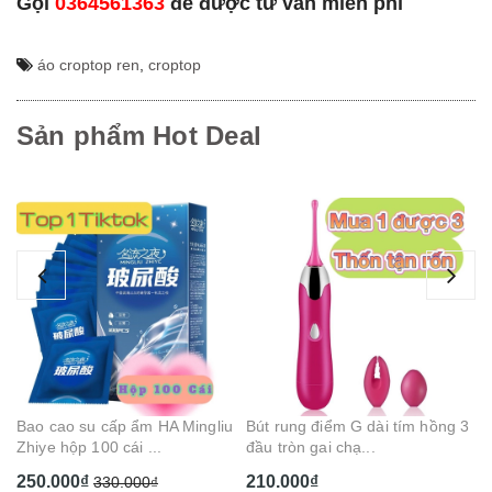
Gọi
0364561363
để được tư vấn miễn phí
áo croptop ren
,
croptop
Sản phẩm Hot Deal
Ge
Ca
1
Bao cao su cấp ẩm HA Mingliu
Bút rung điểm G dài tím hồng 3
Zhiye hộp 100 cái ...
đầu tròn gai chạ...
250.000₫
210.000₫
330.000₫