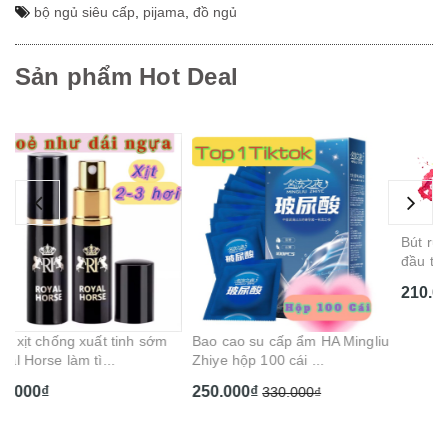
bộ ngủ siêu cấp
,
pijama
,
đồ ngủ
Sản phẩm Hot Deal
Ge
Ca
1
Bao cao su cấp ẩm HA Mingliu
Bút rung điểm G dài tím hồng 3
Zhiye hộp 100 cái ...
đầu tròn gai chạ...
250.000₫
210.000₫
330.000₫