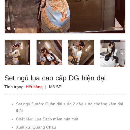
Set ngủ lụa cao cấp DG hiện đại
|
Tình trạng:
Hết hàng
Mã SP:
Set ngủ 3 món: Quần dài + Áo 2 dây + Áo choàng kèm đai
thắt
Chất liệu: Lụa Satin mềm mịn mát
Xuất xứ: Quảng Châu