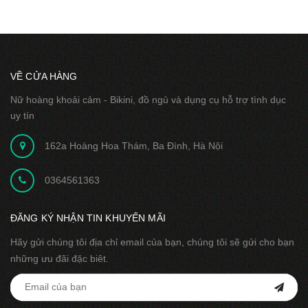
VỀ CỬA HÀNG
Nữ hoàng khoải cảm - Bikini, đồ ngủ và dụng cụ hỗ trợ tình dục
uy tín
162a Hoàng Hoa Thám, Ba Đình, Hà Nội
0364561363
ĐĂNG KÝ NHẬN TIN KHUYẾN MÃI
Hãy gửi chúng tôi địa chỉ email của bạn, chúng tôi sẽ gửi cho bạn
những ưu đãi đặc biêt.