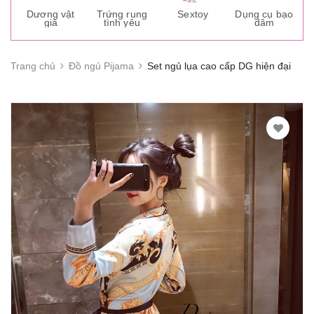
s
Dương vật
Trứng rung
Sextoy
Dụng cụ bạo
K
giả
tình yêu
dâm
g
Trang chủ
Đồ ngủ Pijama
Set ngủ lụa cao cấp DG hiện đại