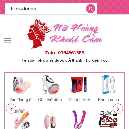
Zalo: 0364561363
Tên sản phẩm sẽ được đổi thành Phụ kiện Tóc
ay
Âm đạo giả
Cốc thủ dâm
Gel bôi trơn
Bao cao su