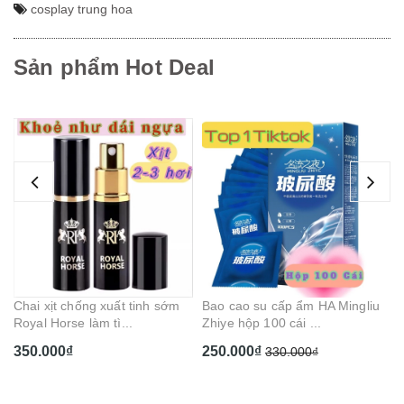
cosplay trung hoa
Sản phẩm Hot Deal
Bút rung điểm G dài tím hồng 3
Ge
đầu tròn gai chạ...
Ca
210.000₫
1
Bao cao su cấp ẩm HA Mingliu
Zhiye hộp 100 cái ...
250.000₫
330.000₫