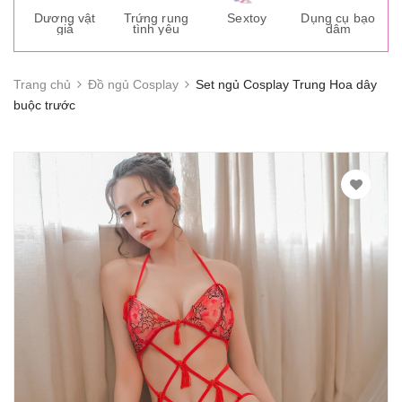
s
Dương vật
Trứng rung
Sextoy
Dụng cụ bạo
K
giả
tình yêu
dâm
g
Trang chủ
Đồ ngủ Cosplay
Set ngủ Cosplay Trung Hoa dây
buộc trước