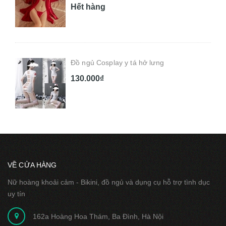
Hết hàng
Đồ ngủ Cosplay y tá hở lưng
130.000₫
VỀ CỬA HÀNG
Nữ hoàng khoải cảm - Bikini, đồ ngủ và dụng cụ hỗ trợ tình dục
uy tín
162a Hoàng Hoa Thám, Ba Đình, Hà Nội