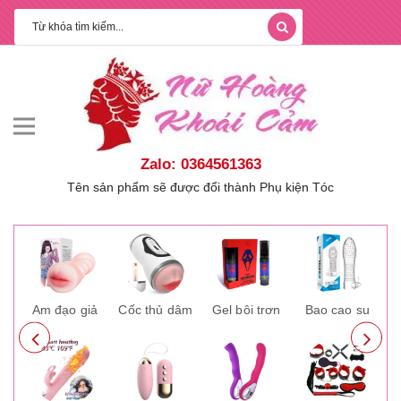
Zalo: 0364561363
Tên sản phẩm sẽ được đổi thành Phụ kiện Tóc
ay
Âm đạo giả
Cốc thủ dâm
Gel bôi trơn
Bao cao su