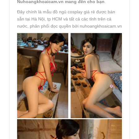
Nuhoangkhoaicam.vn mang đến cho bạn
.
Đây chính là mẫu đồ ngủ cosplay giá rẻ được bán
sẵn tại Hà Nội, tp HCM và tất cả các tỉnh trên cả
nước, phân phối đọc quyền bởi nuhoangkhoaicam.vn