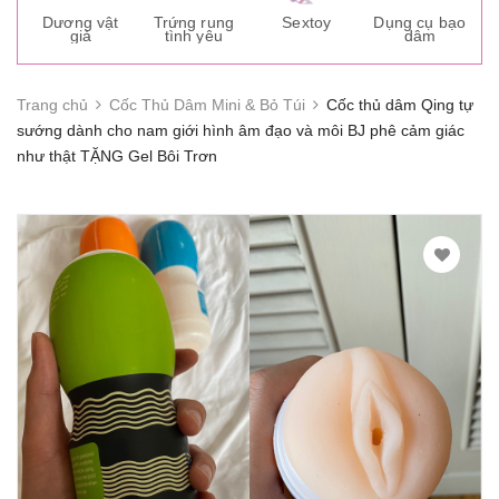
s
Dương vật
Trứng rung
Sextoy
Dụng cụ bạo
K
giả
tình yêu
dâm
g
Trang chủ
Cốc Thủ Dâm Mini & Bỏ Túi
Cốc thủ dâm Qing tự
sướng dành cho nam giới hình âm đạo và môi BJ phê cảm giác
như thật TẶNG Gel Bôi Trơn