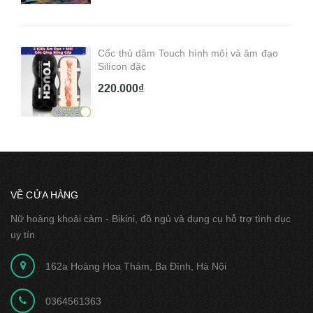
Cốc thủ dâm Touch hình môi và âm đạo
Silicon đặc
220.000₫
VỀ CỬA HÀNG
Nữ hoàng khoải cảm - Bikini, đồ ngủ và dụng cụ hỗ trợ tình dục
uy tín
162a Hoàng Hoa Thám, Ba Đình, Hà Nội
0364561363