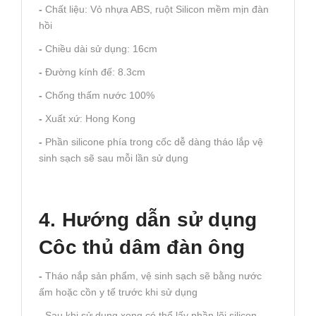
-
Chất liệu: Vỏ nhựa ABS, ruột Silicon mềm mịn đàn
hồi
-
Chiều dài sử dụng: 16cm
-
Đường kính đế: 8.3cm
-
Chống thấm nước 100%
-
Xuất xứ: Hong Kong
-
Phần silicone phía trong cốc dễ dàng tháo lắp vệ
sinh sạch sẽ sau mỗi lần sử dụng
4. Hướng dẫn sử dụng
Côc thủ dâm đàn ông
-
Tháo nắp sản phẩm, vệ sinh sạch sẽ bằng nước
ấm hoặc cồn y tế trước khi sử dụng
-
Sau khi sử dụng xong có thể lấy phần lõi silicon