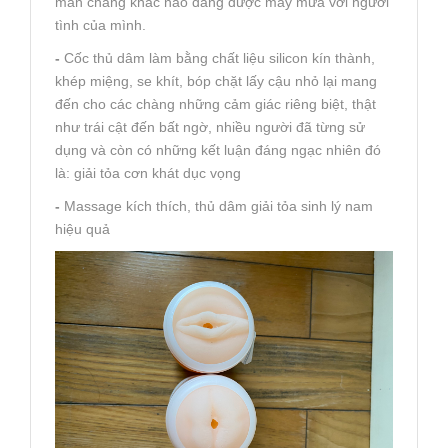
mãn chẳng khác nào đang được mây mưa với người
tình của mình.
-
Cốc thủ dâm làm bằng chất liệu silicon kín thành,
khép miệng, se khít, bóp chặt lấy cậu nhỏ lại mang
đến cho các chàng những cảm giác riêng biệt, thật
như trái cật đến bất ngờ, nhiều người đã từng sử
dụng và còn có những kết luận đáng ngạc nhiên đó
là: giải tỏa cơn khát dục vọng
-
Massage kích thích, thủ dâm giải tỏa sinh lý nam
hiệu quả