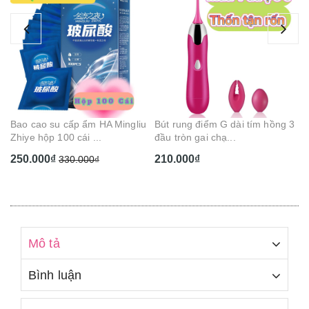
Gel bôi trơn hương trái cây 5 vị
Dụ
Cam Cherry Dâu...
BD
130.000₫
1
u
Bút rung điểm G dài tím hồng 3
đầu tròn gai chạ...
210.000₫
Mô tả
Bình luận