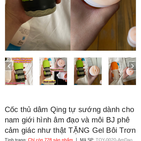
Cốc thủ dâm Qing tự sướng dành cho
nam giới hình âm đạo và môi BJ phê
cảm giác như thật TẶNG Gel Bôi Trơn
|
Tình trạng:
Chỉ còn 728 sản phẩm
Mã SP:
TOY-0020-AmDao