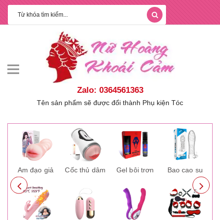
Zalo: 0364561363
Tên sản phẩm sẽ được đổi thành Phụ kiện Tóc
ay
Âm đạo giả
Cốc thủ dâm
Gel bôi trơn
Bao cao su